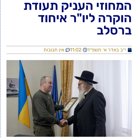
המחוזי העניק תעודת
הוקרה ליו"ר איחוד
ברסלב
י״ב באדר א׳ תשפ״ד
11:02
אין תגובות