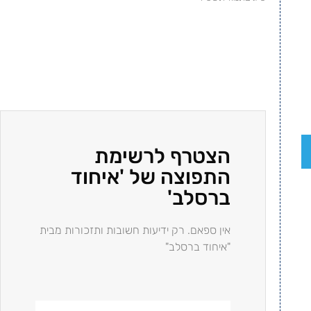
הצטרף לרשימת
התפוצה של 'איחוד
ברסלב'
אין ספאם. רק ידיעות חשובות ותזכורות מבית
"איחוד ברסלב"