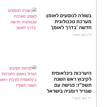
בשורה לנוסעים לאומן:
מערכת טכנולוגית
חדשה 'בדרך לאומן'
ט״ו באב תשפ״ו
היערכות בינלאומית
לקיבוץ ראש השנה
תשפ"ז: פגישה עם
שגריר רומניה בישראל
י״ד באב תשפ״ו