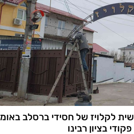
ת לקלויז של חסידי ברסלב באומן
ודי בציון רבינו