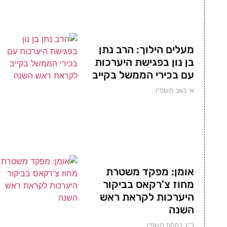
מעלים הילוך: הרב נתן
בן נון בפגישת היערכות
עם בכירי הממשל בקייב
א׳ באב תשפ״ו
אומן: מפקד משטרת
מחוז צ'רקאס בביקור
היערכות לקראת ראש
השנה
כ״ג בתמוז תשפ״ו