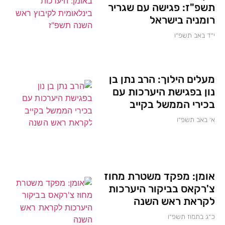
תשפ"ז: פגישה עם שגריר
רומניה בישראל
י״ד באב תשפ״ו
מעלים הילוך: הרב נתן בן
נון בפגישת היערכות עם
בכירי הממשל בקייב
א׳ באב תשפ״ו
אומן: מפקד משטרת מחוז
צ'רקאס בביקור היערכות
לקראת ראש השנה
כ״ג בתמוז תשפ״ו