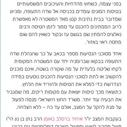
בפני עצמה, כשחוץ מהדחיות והעיכובים המשמעותיים
בטיסות המונים עומדים בכניסה אל שדה התעופה, ומכיוון
שמדובר בבית נתיבות קטן מאד המשטרה לא מאפשרת
לרוב הממתינים להכנס עד סמוך לזמן הטיסה ורבים
נאלצים להמתין שם בגשם עז ובקור כשאין להם שום
מחסה ראוי באזור.
אחד מסוכני הנסיעות מספר בכאב על כך שהנהלת שדה
התעופה בבקאו שברומניה יחד עם המשטרה המקומית
לקחו שליטה בלעדית על מה שקורה בשטח, אינם מוכנים
להקשיב או לתת לסוכני הנסיעות להכניס נוסעים במידה
הנדרשת כדי למלא את הטיסות ולהוריד את הלחץ.
כתוצאה מכך טיסות יוצאות עם מקומות ריקים, מה שמגביר
את הבעיה עוד יותר. משרד החוץ הישראלי מנסה לפעול
על מנת להקל על המצב, אולם עד כה – ללא הצלחה.
בעקבות המצב יו"ר
איחוד ברסלב באומן
הרב נתן בן נון הי"ו
פועל מסביב לשעון ומפעיל קשרים דיפלומטיים עם בכירי