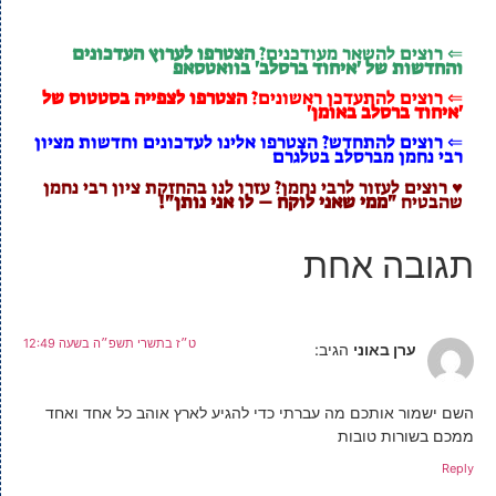
⇐ רוצים להשאר מעודכנים?
הצטרפו לערוץ העדכונים
והחדשות של 'איחוד ברסלב' בוואטסאפ
⇐ רוצים להתעדכן ראשונים?
הצטרפו לצפייה בסטטוס של
'איחוד ברסלב באומן'
⇐ רוצים להתחדש? הצטרפו אלינו לעדכונים וחדשות מציון
רבי נחמן מברסלב בטלגרם
♥ רוצים לעזור לרבי נחמן? עזרו לנו בהחזקת ציון רבי נחמן
שהבטיח
"ממי שאני לוקח – לו אני נותן"!
תגובה אחת
ט״ז בתשרי תשפ״ה בשעה 12:49
ערן באוני
הגיב:
השם ישמור אותכם מה עברתי כדי להגיע לארץ אוהב כל אחד ואחד
ממכם בשורות טובות
Reply