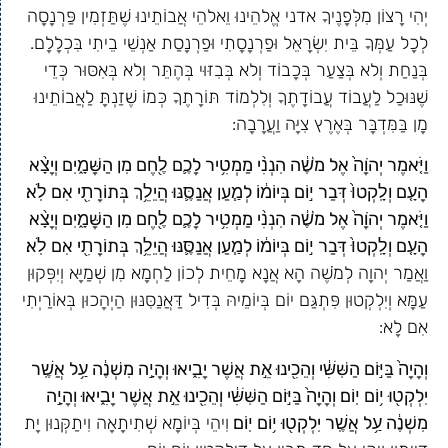
יְהִי רָצוֹן מִלְּפָנֶיךָ אדני אֱלהֵינוּ וֵאלהֵי אֲבוֹתֵינוּ שֶׁתַּזְמִין פַּרְנָסָה
לְכָל עַמְּךָ בֵּית יִשְׂרָאֵל וּפַרְנָסָתִי וּפַרְנָסַת אַנְשֵׁי בֵיתִי בִּכְלָלָם.
בְּנַחַת וְלא בְּצַעַר בְּכָבוֹד וְלא בְּבִזּוּי בְּהֶתֵּר וְלא בְּאִסּוּר כְּדֵי
שֶׁנּוּכַל לַעֲבוֹד עֲבוֹדָתֶךָ וְלִלְמוֹד תּוֹרָתֶךָ כְּמוֹ שֶׁזַנְתָּ לַאֲבוֹתֵינוּ
מָן בַּמִּדְבָּר בְּאֶרֶץ צִיָּה וַעֲרָבָה:
וַיֹּ֤אמֶר יְהֹוָה֙ אֶל מֹשֶׁ֔ה הִנְנִ֨י מַמְטִ֥יר לָכֶ֛ם לֶ֖חֶם מִן הַשָּׁמָ֑יִם וְיָצָ֨א
הָעָ֤ם וְלָֽקְטוּ֙ דְּבַר י֣וֹם בְּיוֹמ֔וֹ לְמַ֧עַן אֲנַסֶּ֛נּוּ הֲיֵלֵ֥ךְ בְּתוֹרָתִ֖י אִם לֹֽא׃
וַיֹּ֤אמֶר יְהֹוָה֙ אֶל מֹשֶׁ֔ה הִנְנִ֨י מַמְטִ֥יר לָכֶ֛ם לֶ֖חֶם מִן הַשָּׁמָ֑יִם וְיָצָ֨א
הָעָ֤ם וְלָֽקְטוּ֙ דְּבַר י֣וֹם בְּיוֹמ֔וֹ לְמַ֧עַן אֲנַסֶּ֛נּוּ הֲיֵלֵ֥ךְ בְּתוֹרָתִ֖י אִם לֹֽא׃
וַאֲמַר יְהוָה לְמֹשֶׁה הָא אֲנָא מָחֵית לְכוֹן לַחְמָא מִן שְׁמַיָּא וְיִפְּקוּן
עַמָּא וְיִלְקְטוּן פִּתְגַּם יוֹם בְּיוֹמֵיהּ בְּדִיל דַּאֲנַסִּנּוּן הַיְהָכוּן בְּאוֹרַיְתִי
אִם לָא:
וְהָיָה֙ בַּיּ֣וֹם הַשִּׁשִּׁ֔י וְהֵכִ֖ינוּ אֵ֣ת אֲשֶׁר יָבִ֑יאוּ וְהָיָ֣ה מִשְׁנֶ֔ה עַ֥ל אֲשֶֽׁר
יִלְקְט֖וּ י֥וֹם יֽוֹם׃ וְהָיָה֙ בַּיּ֣וֹם הַשִּׁשִּׁ֔י וְהֵכִ֖ינוּ אֵ֣ת אֲשֶׁר יָבִ֑יאוּ וְהָיָ֣ה
מִשְׁנֶ֔ה עַ֥ל אֲשֶֽׁר יִלְקְט֖וּ י֥וֹם יֽוֹם׃
וִיהֵי בְּיוֹמָא שְׁתִיתָאָה וִיתַקְּנוּן יָת