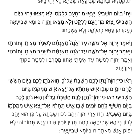
תִּלְקְטֻנֵּיהּ וּבְיוֹמָא שְׁבִיעָאָה שַׁבְּתָא לָא יְהֵי בֵיהּ:
וַֽיְהִי֙ בַּיּ֣וֹם הַשְּׁבִיעִ֔י יָצְא֥וּ מִן־הָעָ֖ם לִלְקֹ֑ט וְלֹ֖א מָצָֽאוּ׃ וַֽיְהִי֙ בַּיּ֣וֹם
הַשְּׁבִיעִ֔י יָצְא֥וּ מִן־הָעָ֖ם לִלְקֹ֑ט וְלֹ֖א מָצָֽאוּ׃
וַהֲוָה בְּיוֹמָא שְׁבִיעָאָה
נְפָקוּ מִן עַמָּא לְמִלְקָט וְלָא אַשְׁכָּחוּ:
וַיֹּ֥אמֶר יְהֹוָ֖ה אֶל־מֹשֶׁ֑ה עַד־אָ֙נָה֙ מֵֽאַנְתֶּ֔ם לִשְׁמֹ֥ר מִצְוֺתַ֖י וְתוֹרֹתָֽי׃
וַיֹּ֥אמֶר יְהֹוָ֖ה אֶל־מֹשֶׁ֑ה עַד־אָ֙נָה֙ מֵֽאַנְתֶּ֔ם לִשְׁמֹ֥ר מִצְוֺתַ֖י וְתוֹרֹתָֽי׃
וַאֲמַר יְהוָה לְמֹשֶׁה עַד אֵימָתַי אַתּוּן מְסָרְבִין לְמִטַּר פִּקּוּדַי
וְאוֹרָיָתִי:
רְא֗וּ כִּֽי־יְהֹוָה֮ נָתַ֣ן לָכֶ֣ם הַשַּׁבָּת֒ עַל־כֵּ֠ן ה֣וּא נֹתֵ֥ן לָכֶ֛ם בַּיּ֥וֹם הַשִּׁשִּׁ֖י
לֶ֣חֶם יוֹמָ֑יִם שְׁב֣וּ אִ֣ישׁ תַּחְתָּ֗יו אַל־יֵ֥צֵא אִ֛ישׁ מִמְּקֹמ֖וֹ בַּיּ֥וֹם
הַשְּׁבִיעִֽי׃ רְא֗וּ כִּֽי־יְהֹוָה֮ נָתַ֣ן לָכֶ֣ם הַשַּׁבָּת֒ עַל־כֵּ֠ן ה֣וּא נֹתֵ֥ן לָכֶ֛ם
בַּיּ֥וֹם הַשִּׁשִּׁ֖י לֶ֣חֶם יוֹמָ֑יִם שְׁב֣וּ אִ֣ישׁ תַּחְתָּ֗יו אַל־יֵ֥צֵא אִ֛ישׁ מִמְּקֹמ֖וֹ
בַּיּ֥וֹם הַשְּׁבִיעִֽי׃
חֲזוֹ אֲרֵי יְהוָה יְהַב לְכוֹן שַׁבְּתָא עַל כֵּן הוּא יָהֵב
לְכוֹן בְּיוֹמָא שְׁתִיתָאָה לְחֵם תְּרֵין יוֹמִין תִּיבוּ אֱנַשׁ תְּחוֹתוֹהִי לָא
יִפּוֹק אֱנַשׁ מֵאַתְרֵיהּ בְּיוֹמָא שְׁבִיעָאָה: