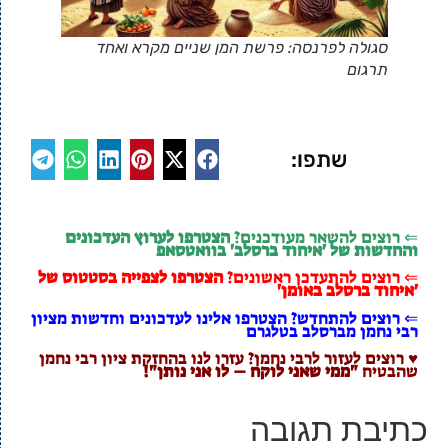
סגולה לפרנסה: פרשת המן שניים מקרא ואחד
תרגום
שתפו:
⇐ רוצים להשאר מעודכנים?
הצטרפו לערוץ העדכונים
והחדשות של 'איחוד ברסלב' בוואטסאפ
⇐ רוצים להתעדכן ראשונים?
הצטרפו לצפייה בסטטוס של
'איחוד ברסלב באומן'
⇐ רוצים להתחדש? הצטרפו אלינו לעדכונים וחדשות מציון
רבי נחמן מברסלב בטלגרם
♥ רוצים לעזור לרבי נחמן? עזרו לנו בהחזקת ציון רבי נחמן
שהבטיח
"ממי שאני לוקח – לו אני נותן"!
כתיבת תגובה