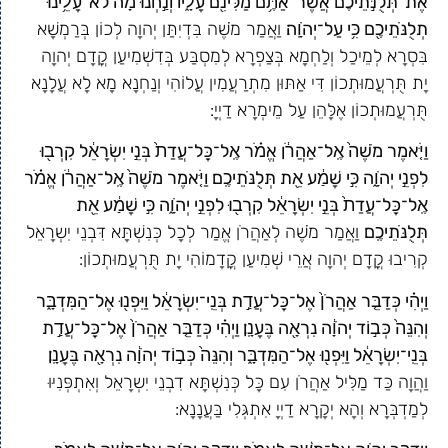
אֶת־תְּלֻנֹּ֣תֵיכֶ֔ם אֲשֶׁר־אַתֶּ֥ם מַלִּינִ֖ם עָלָ֑יו וְנַ֣חְנוּ מָ֔ה לֹא־עָלֵ֥ינוּ
תְלֻנֹּתֵיכֶ֖ם כִּ֥י עַל־יְהֹוָֽה׃
וַאֲמַר מֹשֶׁה בִּדְיִתַּן יְהוָה לְכוֹן בְּרַמְשָׁא
בִּסְרָא לְמֵיכַל וְלַחְמָא בְּצַפְרָא לְמִסְבַּע בְּדִשְׁמִיעַן קֳדָם יְהוָה
יָת תֻּרְעֲמוּתְכוֹן דִּי אַתּוּן מִתְרַעֲמִין עֲלוֹהִי וְנַחְנָא מָא לָא עֲלָנָא
תֻּרְעֲמוּתְכוֹן אֶלָּהֵן עַל מֵימְרָא דַיְיָ:
וַיֹּ֤אמֶר מֹשֶׁה֙ אֶֽל־אַהֲרֹ֔ן אֱמֹ֗ר אֶֽל־כׇּל־עֲדַת֙ בְּנֵ֣י יִשְׂרָאֵ֔ל קִרְב֖וּ
לִפְנֵ֣י יְהֹוָ֑ה כִּ֣י שָׁמַ֔ע אֵ֖ת תְּלֻנֹּתֵיכֶֽם׃ וַיֹּ֤אמֶר מֹשֶׁה֙ אֶֽל־אַהֲרֹ֔ן אֱמֹ֗ר
אֶֽל־כׇּל־עֲדַת֙ בְּנֵ֣י יִשְׂרָאֵ֔ל קִרְב֖וּ לִפְנֵ֣י יְהֹוָ֑ה כִּ֣י שָׁמַ֔ע אֵ֖ת
תְּלֻנֹּתֵיכֶֽם׃
וַאֲמַר מֹשֶׁה לְאַהֲרֹן אֱמַר לְכָל כְּנִשְׁתָּא דִּבְנֵי יִשְרָאֵל
קְרִיבוּ קֳדָם יְהוָה אֲרֵי שְׁמִיעַן קֳדָמוֹהִי יָת תֻּרְעֲמוּתְכוֹן:
וַיְהִ֗י כְּדַבֵּ֤ר אַהֲרֹן֙ אֶל־כׇּל־עֲדַ֣ת בְּנֵֽי־יִשְׂרָאֵ֔ל וַיִּפְנ֖וּ אֶל־הַמִּדְבָּ֑ר
וְהִנֵּה֙ כְּב֣וֹד יְהֹוָ֔ה נִרְאָ֖ה בֶּעָנָֽן׃ וַיְהִ֗י כְּדַבֵּ֤ר אַהֲרֹן֙ אֶל־כׇּל־עֲדַ֣ת
בְּנֵֽי־יִשְׂרָאֵ֔ל וַיִּפְנ֖וּ אֶל־הַמִּדְבָּ֑ר וְהִנֵּה֙ כְּב֣וֹד יְהֹוָ֔ה נִרְאָ֖ה בֶּעָנָֽן׃
וַהֲוָה כַּד מַלִּיל אַהֲרֹן עִם כָּל כְּנִשְׁתָּא דִבְנֵי יִשְרָאֵל וְאִתְפְּנִיּוּ
לְמַדְבְּרָא וְהָא יְקָרָא דַיְיָ אִתְגְּלִי בַּעֲנָנָא: