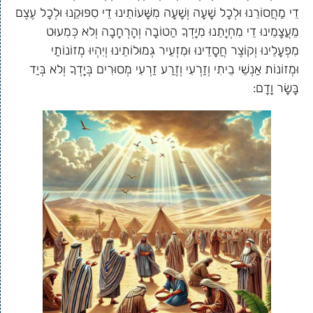
דֵי מַחֲסוֹרֵנוּ וּלְכָל שָׁעָה וְשָׁעָה מִשָּׁעוֹתֵינוּ דֵי סִפּוּקֵנוּ וּלְכָל עֶצֶם
מֵעֲצָמֵינוּ דֵי מִחְיָתֵנוּ מִיָּדְךָ הַטוֹבָה וְהָרְחָבָה וְלא כְּמִעוּט
מִפְעָלֵינוּ וְקוֹצֶר חֲסָדֵינוּ וּמִזְעֵיר גְּמוּלוֹתֵינוּ וְיִהְיוּ מְזוֹנוֹתַי
וּמְזוֹנוֹת אַנְשֵׁי בֵיתִי וְזַרְעִי וְזֶרַע זַרְעִי מְסוּרִים בְּיָדְךָ וְלא בְּיַד
בָּשָׂר וָדָם: