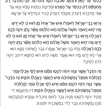
כַּכְּפֹ֖ר עַל־הָאָֽרֶץ׃ וַתַּ֖עַל שִׁכְבַ֣ת הַטָּ֑ל וְהִנֵּ֞ה עַל־פְּנֵ֤י הַמִּדְבָּר֙ דַּ֣ק
מְחֻסְפָּ֔ס דַּ֥ק כַּכְּפֹ֖ר עַל־הָאָֽרֶץ׃
וּסְלֵיקַת נְחָתַת טַלָּא וְהָא עַל
אַפֵּי מַדְבְּרָא דַּעְדַּק מְקַלַּף דַּעְדַּק כְּגִיר כִּגְלִידָא עַל אַרְעָא:
וַיִּרְא֣וּ בְנֵֽי־יִשְׂרָאֵ֗ל וַיֹּ֨אמְר֜וּ אִ֤ישׁ אֶל־אָחִיו֙ מָ֣ן ה֔וּא כִּ֛י לֹ֥א יָדְע֖וּ
מַה־ה֑וּא וַיֹּ֤אמֶר מֹשֶׁה֙ אֲלֵהֶ֔ם ה֣וּא הַלֶּ֔חֶם אֲשֶׁ֨ר נָתַ֧ן יְהֹוָ֛ה לָכֶ֖ם
לְאׇכְלָֽה׃ וַיִּרְא֣וּ בְנֵֽי־יִשְׂרָאֵ֗ל וַיֹּ֨אמְר֜וּ אִ֤ישׁ אֶל־אָחִיו֙ מָ֣ן ה֔וּא כִּ֛י לֹ֥א
יָדְע֖וּ מַה־ה֑וּא וַיֹּ֤אמֶר מֹשֶׁה֙ אֲלֵהֶ֔ם ה֣וּא הַלֶּ֔חֶם אֲשֶׁ֨ר נָתַ֧ן יְהֹוָ֛ה
לָכֶ֖ם לְאׇכְלָֽה׃
וַחֲזוֹ בְנֵי יִשְרָאֵל וַאֲמָרוּ גְּבַר לַאֲחוּהִי מַנָּא הוּא
אֲרֵי לָא יְדָעוּ מָה הוּא וַאֲמַר מֹשֶׁה לְהוֹן הוּא לַחְמָא דִּיהַב יְהוָה
לְכוֹן לְמֵיכָל:
זֶ֤ה הַדָּבָר֙ אֲשֶׁ֣ר צִוָּ֣ה יְהֹוָ֔ה לִקְט֣וּ מִמֶּ֔נּוּ אִ֖ישׁ לְפִ֣י אׇכְל֑וֹ עֹ֣מֶר
לַגֻּלְגֹּ֗לֶת מִסְפַּר֙ נַפְשֹׁ֣תֵיכֶ֔ם אִ֛ישׁ לַאֲשֶׁ֥ר בְּאׇהֳל֖וֹ תִּקָּֽחוּ׃ זֶ֤ה הַדָּבָר֙
אֲשֶׁ֣ר צִוָּ֣ה יְהֹוָ֔ה לִקְט֣וּ מִמֶּ֔נּוּ אִ֖ישׁ לְפִ֣י אׇכְל֑וֹ עֹ֣מֶר לַגֻּלְגֹּ֗לֶת
מִסְפַּר֙ נַפְשֹׁ֣תֵיכֶ֔ם אִ֛ישׁ לַאֲשֶׁ֥ר בְּאׇהֳל֖וֹ תִּקָּֽחוּ׃
דֵּין פִּתְגָּמָא דִּי
פַקִּיד יְהוָה לְקוּטוּ מִנֵּיהּ גְּבַר לְפוּם מֵיכְלֵיהּ עֻמְרָא לְגֻלְגַּלְתָּא
מִנְיַן נַפְשָׁתֵיכוֹן גְּבַר לְדִי בְמַשְׁכְּנֵיהּ תִּסְּבוּן: