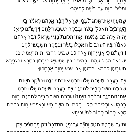
וַיְדַבֵּ֥ר יְהֹוָ֖ה אֶל־מֹשֶׁ֥ה לֵּאמֹֽר׃ וַיְדַבֵּ֥ר יְהֹוָ֖ה אֶל־מֹשֶׁ֥ה לֵּאמֹֽר׃
וּמַלִּיל יְהוָה עִם מֹשֶׁה לְמֵימָר:
שָׁמַ֗עְתִּי אֶת־תְּלוּנֹּת֮ בְּנֵ֣י יִשְׂרָאֵל֒ דַּבֵּ֨ר אֲלֵהֶ֜ם לֵאמֹ֗ר בֵּ֤ין
הָֽעַרְבַּ֙יִם֙ תֹּאכְל֣וּ בָשָׂ֔ר וּבַבֹּ֖קֶר תִּשְׂבְּעוּ־לָ֑חֶם וִֽידַעְתֶּ֕ם כִּ֛י אֲנִ֥י
יְהֹוָ֖ה אֱלֹהֵיכֶֽם׃ שָׁמַ֗עְתִּי אֶת־תְּלוּנֹּת֮ בְּנֵ֣י יִשְׂרָאֵל֒ דַּבֵּ֨ר אֲלֵהֶ֜ם
לֵאמֹ֗ר בֵּ֤ין הָֽעַרְבַּ֙יִם֙ תֹּאכְל֣וּ בָשָׂ֔ר וּבַבֹּ֖קֶר תִּשְׂבְּעוּ־לָ֑חֶם
וִֽידַעְתֶּ֕ם כִּ֛י אֲנִ֥י יְהֹוָ֖ה אֱלֹהֵיכֶֽם׃
שְׁמִיעַ קֳדָמַי יָת תֻּרְעֲמַת בְּנֵי
יִשְרָאֵל מַלֵּיל עִמְּהוֹן לְמֵימַר בֵּין שִׁמְשַׁיָּא תֵּיכְלוּן בִּסְרָא וּבְצַפְרָא
תִּשְבְּעוּן לַחְמָא וְתִדְּעוּן אֲרֵי אֲנָא יְהוָה אֱלָהָכוֹן:
וַיְהִ֣י בָעֶ֔רֶב וַתַּ֣עַל הַשְּׂלָ֔ו וַתְּכַ֖ס אֶת־הַֽמַּחֲנֶ֑ה וּבַבֹּ֗קֶר הָֽיְתָה֙
שִׁכְבַ֣ת הַטַּ֔ל סָבִ֖יב לַֽמַּחֲנֶֽה׃ וַיְהִ֣י בָעֶ֔רֶב וַתַּ֣עַל הַשְּׂלָ֔ו וַתְּכַ֖ס
אֶת־הַֽמַּחֲנֶ֑ה וּבַבֹּ֗קֶר הָֽיְתָה֙ שִׁכְבַ֣ת הַטַּ֔ל סָבִ֖יב לַֽמַּחֲנֶֽה׃
וַהֲוָה
בְרַמְשָׁא וּסְלֵיקַת סְלָיו וַחֲפַת יָת מַשְׁרִיתָא וּבְצַפְרָא הֲוַת נְחָתַת
טַלָּא סְחוֹר סְחוֹר לְמַשְׁרִיתָא:
וַתַּ֖עַל שִׁכְבַ֣ת הַטָּ֑ל וְהִנֵּ֞ה עַל־פְּנֵ֤י הַמִּדְבָּר֙ דַּ֣ק מְחֻסְפָּ֔ס דַּ֥ק