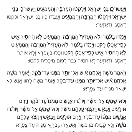
וַיַּעֲשׂוּ־כֵ֖ן בְּנֵ֣י יִשְׂרָאֵ֑ל וַֽיִּלְקְט֔וּ הַמַּרְבֶּ֖ה וְהַמַּמְעִֽיט׃ וַיַּעֲשׂוּ־כֵ֖ן בְּנֵ֣י
יִשְׂרָאֵ֑ל וַֽיִּלְקְט֔וּ הַמַּרְבֶּ֖ה וְהַמַּמְעִֽיט׃
וַעֲבַדוּ כֵּין בְּנֵי יִשְׂרָאֵל וּלְקַטוּ
דְּאַסְגִּי וּדְאַזְעַר:
וַיָּמֹ֣דּוּ בָעֹ֔מֶר וְלֹ֤א הֶעְדִּיף֙ הַמַּרְבֶּ֔ה וְהַמַּמְעִ֖יט לֹ֣א הֶחְסִ֑יר אִ֥ישׁ
לְפִֽי־אׇכְל֖וֹ לָקָֽטוּ׃ וַיָּמֹ֣דּוּ בָעֹ֔מֶר וְלֹ֤א הֶעְדִּיף֙ הַמַּרְבֶּ֔ה וְהַמַּמְעִ֖יט
לֹ֣א הֶחְסִ֑יר אִ֥ישׁ לְפִֽי־אׇכְל֖וֹ לָקָֽטוּ׃
וּכְלוֹ בְעֻמְרָא וְלָא אוֹתַר
דְּאַסְגֵּי וּדְאַזְעֵר לָא חַסִּיר גְּבַר לְפוּם מֵיכְלֵיהּ לְקָטוּ:
וַיֹּ֥אמֶר מֹשֶׁ֖ה אֲלֵהֶ֑ם אִ֕ישׁ אַל־יוֹתֵ֥ר מִמֶּ֖נּוּ עַד־בֹּֽקֶר׃ וַיֹּ֥אמֶר מֹשֶׁ֖ה
אֲלֵהֶ֑ם אִ֕ישׁ אַל־יוֹתֵ֥ר מִמֶּ֖נּוּ עַד־בֹּֽקֶר׃
וַאֲמַר מֹשֶׁה לְהוֹן אֱנַשׁ לָא
יַשְׁאַר מִנֵּיהּ עַד צַפְרָא:
וְלֹא־שָׁמְע֣וּ אֶל־מֹשֶׁ֗ה וַיּוֹתִ֨רוּ אֲנָשִׁ֤ים מִמֶּ֙נּוּ֙ עַד־בֹּ֔קֶר וַיָּ֥רֻם
תּוֹלָעִ֖ים וַיִּבְאַ֑שׁ וַיִּקְצֹ֥ף עֲלֵהֶ֖ם מֹשֶֽׁה׃ וְלֹא־שָׁמְע֣וּ אֶל־מֹשֶׁ֗ה וַיּוֹתִ֨רוּ
אֲנָשִׁ֤ים מִמֶּ֙נּוּ֙ עַד־בֹּ֔קֶר וַיָּ֥רֻם תּוֹלָעִ֖ים וַיִּבְאַ֑שׁ וַיִּקְצֹ֥ף עֲלֵהֶ֖ם
מֹשֶֽׁה׃
וְלָא קַבִּילוּ מִן מֹשֶׁה וְאַשְׁאָרוּ גֻבְרַיָּא מִנֵּיהּ עַד צַפְרָא