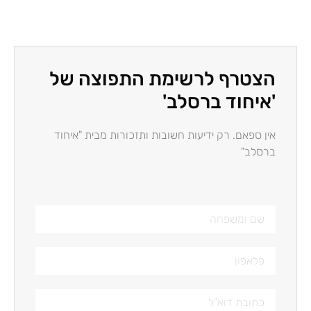
הצטרף לרשימת התפוצה של
'איחוד ברסלב'
אין ספאם. רק ידיעות חשובות ותזכורות מבית "איחוד
ברסלב"