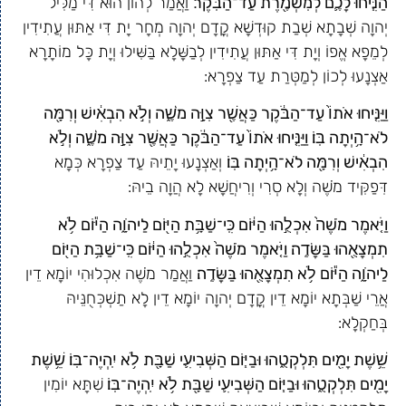
הַנִּ֧יחוּ לָכֶ֛ם לְמִשְׁמֶ֖רֶת עַד־הַבֹּֽקֶר׃
וַאֲמַר לְהוֹן הוּא דִּי מַלִּיל
יְהוָה שְׁבָתָא שְׁבַת קוּדְשָׁא קֳדָם יְהוָה מְחָר יָת דִּי אַתּוּן עֲתִידִין
לְמֵפָא אֱפוֹ וְיָת דִּי אַתּוּן עֲתִידִין לְבַשָּׁלָא בַּשִּׁילוּ וְיָת כָּל מוֹתָרָא
אַצְנָעוּ לְכוֹן לְמַטְּרַת עַד צַפְרָא:
וַיַּנִּ֤יחוּ אֹתוֹ֙ עַד־הַבֹּ֔קֶר כַּאֲשֶׁ֖ר צִוָּ֣ה מֹשֶׁ֑ה וְלֹ֣א הִבְאִ֔ישׁ וְרִמָּ֖ה
לֹא־הָ֥יְתָה בּֽוֹ׃ וַיַּנִּ֤יחוּ אֹתוֹ֙ עַד־הַבֹּ֔קֶר כַּאֲשֶׁ֖ר צִוָּ֣ה מֹשֶׁ֑ה וְלֹ֣א
הִבְאִ֔ישׁ וְרִמָּ֖ה לֹא־הָ֥יְתָה בּֽוֹ׃
וְאַצְנָעוּ יָתֵיהּ עַד צַפְרָא כְּמָא
דִּפַקִּיד מֹשֶׁה וְלָא סְרִי וְרִיחֲשָׁא לָא הֲוָה בֵיהּ:
וַיֹּ֤אמֶר מֹשֶׁה֙ אִכְלֻ֣הוּ הַיּ֔וֹם כִּֽי־שַׁבָּ֥ת הַיּ֖וֹם לַיהֹוָ֑ה הַיּ֕וֹם לֹ֥א
תִמְצָאֻ֖הוּ בַּשָּׂדֶֽה׃ וַיֹּ֤אמֶר מֹשֶׁה֙ אִכְלֻ֣הוּ הַיּ֔וֹם כִּֽי־שַׁבָּ֥ת הַיּ֖וֹם
לַיהֹוָ֑ה הַיּ֕וֹם לֹ֥א תִמְצָאֻ֖הוּ בַּשָּׂדֶֽה׃
וַאֲמַר מֹשֶׁה אִכְלוּהִי יוֹמָא דֵין
אֲרֵי שַׁבְּתָא יוֹמָא דֵין קֳדָם יְהוָה יוֹמָא דֵין לָא תַשְׁכְּחֻנֵּיהּ
בְּחַקְלָא:
שֵׁ֥שֶׁת יָמִ֖ים תִּלְקְטֻ֑הוּ וּבַיּ֧וֹם הַשְּׁבִיעִ֛י שַׁבָּ֖ת לֹ֥א יִֽהְיֶה־בּֽוֹ׃ שֵׁ֥שֶׁת
יָמִ֖ים תִּלְקְטֻ֑הוּ וּבַיּ֧וֹם הַשְּׁבִיעִ֛י שַׁבָּ֖ת לֹ֥א יִֽהְיֶה־בּֽוֹ׃
שִׁתָּא יוֹמִין