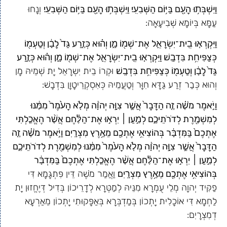
וַיִּשְׁבְּת֥וּ הָעָ֖ם בַּיּ֥וֹם הַשְּׁבִעִֽי׃ וַיִּשְׁבְּת֥וּ הָעָ֖ם בַּיּ֥וֹם הַשְּׁבִעִֽי׃
וְנָחוּ
עַמָּא בְּיוֹמָא שְׁבִיעָאָה:
וַיִּקְרְא֧וּ בֵֽית־יִשְׂרָאֵ֛ל אֶת־שְׁמ֖וֹ מָ֑ן וְה֗וּא כְּזֶ֤רַע גַּד֙ לָבָ֔ן וְטַעְמ֖וֹ
כְּצַפִּיחִ֥ת בִּדְבָֽשׁ׃ וַיִּקְרְא֧וּ בֵֽית־יִשְׂרָאֵ֛ל אֶת־שְׁמ֖וֹ מָ֑ן וְה֗וּא כְּזֶ֤רַע
גַּד֙ לָבָ֔ן וְטַעְמ֖וֹ כְּצַפִּיחִ֥ת בִּדְבָֽשׁ׃
וּקְרוֹ בֵית יִשְרָאֵל יָת שְׁמֵיהּ מָן
וְהוּא כְּבַר זְרַע גַּדָּא חִוָּר וְטַעֲמֵיהּ כְּאִסְקְרֵיטָוָן בִּדְבָשׁ:
וַיֹּ֣אמֶר מֹשֶׁ֗ה זֶ֤ה הַדָּבָר֙ אֲשֶׁ֣ר צִוָּ֣ה יְהֹוָ֔ה מְלֹ֤א הָעֹ֙מֶר֙ מִמֶּ֔נּוּ
לְמִשְׁמֶ֖רֶת לְדֹרֹתֵיכֶ֑ם לְמַ֣עַן ׀ יִרְא֣וּ אֶת־הַלֶּ֗חֶם אֲשֶׁ֨ר הֶאֱכַ֤לְתִּי
אֶתְכֶם֙ בַּמִּדְבָּ֔ר בְּהוֹצִיאִ֥י אֶתְכֶ֖ם מֵאֶ֥רֶץ מִצְרָֽיִם׃ וַיֹּ֣אמֶר מֹשֶׁ֗ה זֶ֤ה
הַדָּבָר֙ אֲשֶׁ֣ר צִוָּ֣ה יְהֹוָ֔ה מְלֹ֤א הָעֹ֙מֶר֙ מִמֶּ֔נּוּ לְמִשְׁמֶ֖רֶת לְדֹרֹתֵיכֶ֑ם
לְמַ֣עַן ׀ יִרְא֣וּ אֶת־הַלֶּ֗חֶם אֲשֶׁ֨ר הֶאֱכַ֤לְתִּי אֶתְכֶם֙ בַּמִּדְבָּ֔ר
בְּהוֹצִיאִ֥י אֶתְכֶ֖ם מֵאֶ֥רֶץ מִצְרָֽיִם׃
וַאֲמַר מֹשֶׁה דֵּין פִּתְגָּמָא דִּי
פַקִּיד יְהוָה מְלֵי עֻמְרָא מִנֵּיהּ לְמַטְּרָא לְדָרֵיכוֹן בְּדִיל דְּיֶחֱזוּן יָת
לַחְמָא דִּי אוֹכָלִית יָתְכוֹן בְּמַדְבְּרָא בְּאַפָּקוּתִי יָתְכוֹן מֵאַרְעָא
דְמִצְרָיִם: