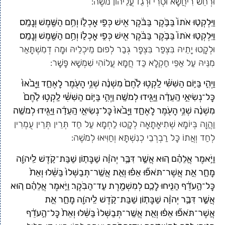
וּרְחֵשׁ רִיחֲשָׁא וּסְרִי וּרְגֵז עֲלֵיהוֹן מֹשֶׁה:
וַיִּלְקְט֤וּ אֹתוֹ֙ בַּבֹּ֣קֶר בַּבֹּ֔קֶר אִ֖ישׁ כְּפִ֣י אׇכְל֑וֹ וְחַ֥ם הַשֶּׁ֖מֶשׁ וְנָמָֽס׃
וַיִּלְקְט֤וּ אֹתוֹ֙ בַּבֹּ֣קֶר בַּבֹּ֔קֶר אִ֖ישׁ כְּפִ֣י אׇכְל֑וֹ וְחַ֥ם הַשֶּׁ֖מֶשׁ וְנָמָֽס׃
וּלְקָטוּ יָתֵיהּ בִּצְפַר בִּצְפָר גְּבַר לְפוּם מֵיכְלֵיהּ וּמָה דְמִשְׁתָּאַר
מִנֵּיהּ עַל אַפֵּי חַקְלָא כַּד חֲמָא עֲלוֹהִי שִׁמְשָׁא פָּשָׁר:
וַיְהִ֣י בַּיּ֣וֹם הַשִּׁשִּׁ֗י לָֽקְט֥וּ לֶ֙חֶם֙ מִשְׁנֶ֔ה שְׁנֵ֥י הָעֹ֖מֶר לָאֶחָ֑ד וַיָּבֹ֙אוּ֙
כׇּל־נְשִׂיאֵ֣י הָֽעֵדָ֔ה וַיַּגִּ֖ידוּ לְמֹשֶֽׁה׃ וַיְהִ֣י בַּיּ֣וֹם הַשִּׁשִּׁ֗י לָֽקְט֥וּ לֶ֙חֶם֙
מִשְׁנֶ֔ה שְׁנֵ֥י הָעֹ֖מֶר לָאֶחָ֑ד וַיָּבֹ֙אוּ֙ כׇּל־נְשִׂיאֵ֣י הָֽעֵדָ֔ה וַיַּגִּ֖ידוּ לְמֹשֶֽׁה׃
וַהֲוָה בְּיוֹמָא שְׁתִיאָתָאָה לְקָטוּ לַחְמָא עַל חַד תְּרֵין תְּרֵין עֻמְרִין
לְחַד וְאֲתוֹ כָּל רַבְרְבֵי כְנִשְׁתָּא וְחַוִּיאוּ לְמֹשֶׁה:
וַיֹּ֣אמֶר אֲלֵהֶ֗ם ה֚וּא אֲשֶׁ֣ר דִּבֶּ֣ר יְהֹוָ֔ה שַׁבָּת֧וֹן שַׁבַּת־קֹ֛דֶשׁ לַֽיהֹוָ֖ה
מָחָ֑ר אֵ֣ת אֲשֶׁר־תֹּאפ֞וּ אֵפ֗וּ וְאֵ֤ת אֲשֶֽׁר־תְּבַשְּׁלוּ֙ בַּשֵּׁ֔לוּ וְאֵת֙
כׇּל־הָ֣עֹדֵ֔ף הַנִּ֧יחוּ לָכֶ֛ם לְמִשְׁמֶ֖רֶת עַד־הַבֹּֽקֶר׃ וַיֹּ֣אמֶר אֲלֵהֶ֗ם ה֚וּא
אֲשֶׁ֣ר דִּבֶּ֣ר יְהֹוָ֔ה שַׁבָּת֧וֹן שַׁבַּת־קֹ֛דֶשׁ לַֽיהֹוָ֖ה מָחָ֑ר אֵ֣ת
אֲשֶׁר־תֹּאפ֞וּ אֵפ֗וּ וְאֵ֤ת אֲשֶֽׁר־תְּבַשְּׁלוּ֙ בַּשֵּׁ֔לוּ וְאֵת֙ כׇּל־הָ֣עֹדֵ֔ף