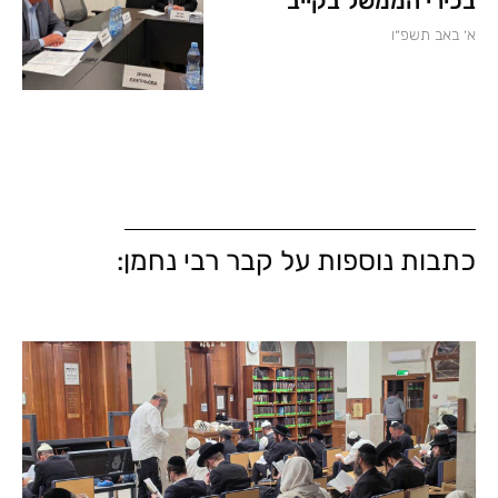
בכירי הממשל בקייב
א׳ באב תשפ״ו
כתבות נוספות על קבר רבי נחמן: