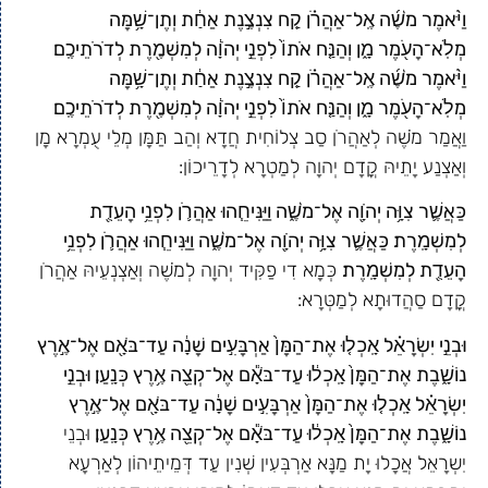
וַיֹּ֨אמֶר מֹשֶׁ֜ה אֶֽל־אַהֲרֹ֗ן קַ֚ח צִנְצֶ֣נֶת אַחַ֔ת וְתֶן־שָׁ֥מָּה
מְלֹֽא־הָעֹ֖מֶר מָ֑ן וְהַנַּ֤ח אֹתוֹ֙ לִפְנֵ֣י יְהֹוָ֔ה לְמִשְׁמֶ֖רֶת לְדֹרֹתֵיכֶֽם׃
וַיֹּ֨אמֶר מֹשֶׁ֜ה אֶֽל־אַהֲרֹ֗ן קַ֚ח צִנְצֶ֣נֶת אַחַ֔ת וְתֶן־שָׁ֥מָּה
מְלֹֽא־הָעֹ֖מֶר מָ֑ן וְהַנַּ֤ח אֹתוֹ֙ לִפְנֵ֣י יְהֹוָ֔ה לְמִשְׁמֶ֖רֶת לְדֹרֹתֵיכֶֽם׃
וַאֲמַר מֹשֶׁה לְאַהֲרֹן סַב צְלוֹחִית חֲדָא וְהַב תַּמָּן מְלֵי עֻמְרָא מָן
וְאַצְנַע יָתֵיהּ קֳדָם יְהוָה לְמַטְרָא לְדָרֵיכוֹן:
כַּאֲשֶׁ֛ר צִוָּ֥ה יְהֹוָ֖ה אֶל־מֹשֶׁ֑ה וַיַּנִּיחֵ֧הוּ אַהֲרֹ֛ן לִפְנֵ֥י הָעֵדֻ֖ת
לְמִשְׁמָֽרֶת׃ כַּאֲשֶׁ֛ר צִוָּ֥ה יְהֹוָ֖ה אֶל־מֹשֶׁ֑ה וַיַּנִּיחֵ֧הוּ אַהֲרֹ֛ן לִפְנֵ֥י
הָעֵדֻ֖ת לְמִשְׁמָֽרֶת׃
כְּמָא דִי פַקִּיד יְהוָה לְמֹשֶׁה וְאַצְנְעֵיהּ אַהֲרֹן
קֳדָם סַהֲדוּתָא לְמַטְּרָא:
וּבְנֵ֣י יִשְׂרָאֵ֗ל אָֽכְל֤וּ אֶת־הַמָּן֙ אַרְבָּעִ֣ים שָׁנָ֔ה עַד־בֹּאָ֖ם אֶל־אֶ֣רֶץ
נוֹשָׁ֑בֶת אֶת־הַמָּן֙ אָֽכְל֔וּ עַד־בֹּאָ֕ם אֶל־קְצֵ֖ה אֶ֥רֶץ כְּנָֽעַן׃ וּבְנֵ֣י
יִשְׂרָאֵ֗ל אָֽכְל֤וּ אֶת־הַמָּן֙ אַרְבָּעִ֣ים שָׁנָ֔ה עַד־בֹּאָ֖ם אֶל־אֶ֣רֶץ
נוֹשָׁ֑בֶת אֶת־הַמָּן֙ אָֽכְל֔וּ עַד־בֹּאָ֕ם אֶל־קְצֵ֖ה אֶ֥רֶץ כְּנָֽעַן׃
וּבְנֵי
יִשְרָאֵל אֲכָלוּ יָת מַנָּא אַרְבְּעִין שְׁנִין עַד דְּמֵיתֵיהוֹן לְאַרְעָא