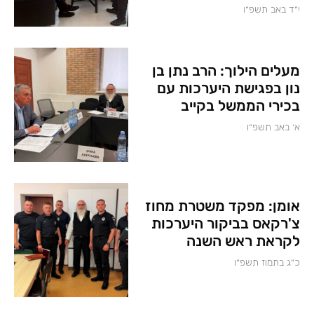
י״ד באב תשפ״ו
מעלים הילוך: הרב נתן בן
נון בפגישת היערכות עם
בכירי הממשל בקייב
א׳ באב תשפ״ו
אומן: מפקד משטרת מחוז
צ'רקאס בביקור היערכות
לקראת ראש השנה
כ״ג בתמוז תשפ״ו