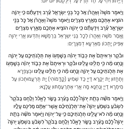
דְּיַיְתוּן וִיהֵי עַל חַד תְּרֵין עַל דְּיִלְקְטוּן יוֹם יוֹם:
וַיֹּ֤אמֶר מֹשֶׁה֙ וְאַהֲרֹ֔ן אֶֽל כׇּל בְּנֵ֖י יִשְׂרָאֵ֑ל עֶ֕רֶב וִֽידַעְתֶּ֕ם כִּ֧י יְהֹוָ֛ה
הוֹצִ֥יא אֶתְכֶ֖ם מֵאֶ֥רֶץ מִצְרָֽיִם׃ וַיֹּ֤אמֶר מֹשֶׁה֙ וְאַהֲרֹ֔ן אֶֽל כׇּל בְּנֵ֖י
יִשְׂרָאֵ֑ל עֶ֕רֶב וִֽידַעְתֶּ֕ם כִּ֧י יְהֹוָ֛ה הוֹצִ֥יא אֶתְכֶ֖ם מֵאֶ֥רֶץ מִצְרָֽיִם׃
וַאֲמַר מֹשֶׁה וְאַהֲרֹן לְכָל בְּנֵי יִשְרָאֵל בְּרַמְשָׁא וְתִדְּעוּן אֲרֵי יְהוָה
אַפֵּיק יָתְכוֹן מֵאַרְעָא דְמִצְרָיִם:
וּבֹ֗קֶר וּרְאִיתֶם֙ אֶת כְּב֣וֹד יְהֹוָ֔ה בְּשׇׁמְע֥וֹ אֶת תְּלֻנֹּתֵיכֶ֖ם עַל יְהֹוָ֑ה
וְנַ֣חְנוּ מָ֔ה כִּ֥י תַלִּ֖ינוּ עָלֵֽינוּ׃ וּבֹ֗קֶר וּרְאִיתֶם֙ אֶת כְּב֣וֹד יְהֹוָ֔ה בְּשׇׁמְע֥וֹ
אֶת תְּלֻנֹּתֵיכֶ֖ם עַל יְהֹוָ֑ה וְנַ֣חְנוּ מָ֔ה כִּ֥י תַלִּ֖ינוּ עָלֵֽינוּ׃
וּבְצַפְרָא
וְתֶחֱזוּן יָת יְקָרָא דַיְיָ כַּד שְׁמִיעַ (קֳדָמוֹהִי) יָת תֻּרְעֲמוּתְכוֹן עַל
מֵימְרָא דַיְיָ וְנַחְנָא מָה אֲרֵי אַתְרַעַמְתּוּן עֲלָנָא:
וַיֹּ֣אמֶר מֹשֶׁ֗ה בְּתֵ֣ת יְהֹוָה֩ לָכֶ֨ם בָּעֶ֜רֶב בָּשָׂ֣ר לֶאֱכֹ֗ל וְלֶ֤חֶם בַּבֹּ֙קֶר֙
לִשְׂבֹּ֔עַ בִּשְׁמֹ֤עַ יְהֹוָה֙ אֶת־תְּלֻנֹּ֣תֵיכֶ֔ם אֲשֶׁר־אַתֶּ֥ם מַלִּינִ֖ם עָלָ֑יו
וְנַ֣חְנוּ מָ֔ה לֹא־עָלֵ֥ינוּ תְלֻנֹּתֵיכֶ֖ם כִּ֥י עַל־יְהֹוָֽה׃ וַיֹּ֣אמֶר מֹשֶׁ֗ה בְּתֵ֣ת
יְהֹוָה֩ לָכֶ֨ם בָּעֶ֜רֶב בָּשָׂ֣ר לֶאֱכֹ֗ל וְלֶ֤חֶם בַּבֹּ֙קֶר֙ לִשְׂבֹּ֔עַ בִּשְׁמֹ֤עַ יְהֹוָה֙