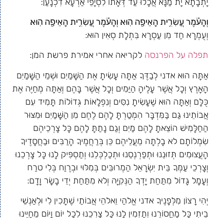
יָתְבָתָא יָת מַנָּא אֲכָלוּ עַד דְּאָתוֹ לִסְיָפֵי אַרְעָא דִכְנָעַן:
וְהָעֹ֕מֶר עֲשִׂרִ֥ית הָאֵיפָ֖ה הֽוּא׃ וְהָעֹ֕מֶר עֲשִׂרִ֥ית הָאֵיפָ֖ה הֽוּא׃
וְעֻמְרָא חַד מִן עַסְרָא בִּתְלָת סְאִין הוּא:
תפלה על הפרנסה
לקריאה אחרי אמירת פרשת המן:
אַתָּה הוּא אדני לְבַדֶּךָ אַתָּה עָשִׂיתָ אֶת הַשָּׁמַיִם וּשְׁמֵי הַשָּׁמַיִם
הָאָרֶץ וְכָל אֲשֶׁר עָלֶיהָ הַיַּמִים וְכָל אֲשֶׁר בָּהֶם וְאַתָּה מְחַיֶּה אֶת
כֻּלָּם וְאַתָּה הוּא שֶׁעָשִׂיתָ נִסִּים וְנִפְלָאוֹת גְּדוֹלוֹת תָּמִיד עִם
אֲבוֹתֵינוּ גַּם בַּמִּדְבָּר הִמְטַרְתָּ לָהֶם לֶחֶם מִן הַשָּׁמַיִם וּמִצּוּר
הַחַלָּמִישׁ הוֹצֵאתָ לָהֶם מַיִם וְגַם נָתַתָּ לָהֶם כָּל צָרְכֵיהֶם
שִׂמְלוֹתָם לא בָלְתָה מֵעֲלֵיהֶם כֵּן בְּרַחֲמֶיךָ הָרַבִּים וּבַחֲסָדֶיךָ
הָעֲצוּמִים תְּזוּנֵנוּ וּתְפַרְנְסֵנוּ וּתְכַלְכְּלֵנוּ וְתַסְפִּיק לָנוּ כָּל צָרְכֵנוּ
וְצָרְכֵי עַמְּךָ בֵּית יִשְׂרָאֵל הַמְרוּבִּים בְּמִלּוּי וּבְרֶוַח בְּלִי טרַח
וְעָמָל גָּדוֹל מִתַּחַת יָדְךָ הַנְּקִיָּה וְלא מִתַּחַת יְדֵי בָשָׂר וָדָם:
יְהִי רָצוֹן מִלְּפָנֶיךָ אדני אֱלהַי וֵאלהֵי אֲבוֹתַי שֶׁתָּכִין לִי וּלְאַנְשֵׁי
בֵיתִי כָּל מַחֲסוֹרֵנוּ וְתַזְמִין לָנוּ כָּל צָרְכֵנוּ לְכָל יוֹם וָיּוֹם מֵחַיֵּינוּ