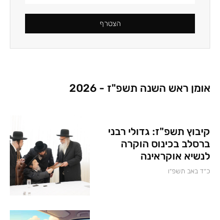
הצטרף
אומן ראש השנה תשפ"ז - 2026
קיבוץ תשפ"ז: גדולי רבני
ברסלב בכינוס הוקרה
לנשיא אוקראינה
כ״ד באב תשפ״ו