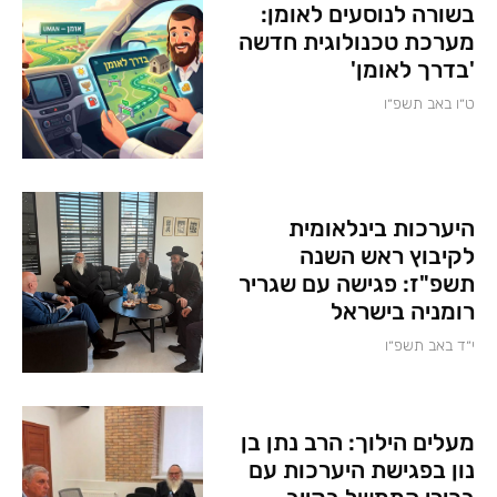
בשורה לנוסעים לאומן:
מערכת טכנולוגית חדשה
'בדרך לאומן'
ט״ו באב תשפ״ו
היערכות בינלאומית
לקיבוץ ראש השנה
תשפ"ז: פגישה עם שגריר
רומניה בישראל
י״ד באב תשפ״ו
מעלים הילוך: הרב נתן בן
נון בפגישת היערכות עם