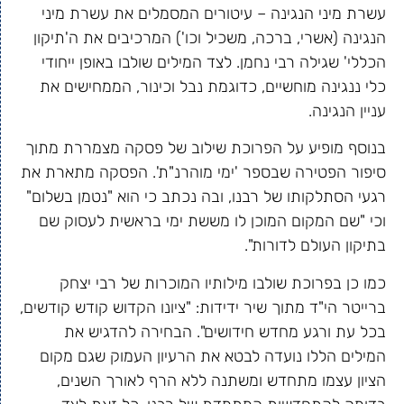
עשרת מיני הנגינה – עיטורים המסמלים את עשרת מיני
הנגינה (אשרי, ברכה, משכיל וכו') המרכיבים את ה'תיקון
הכללי' שגילה רבי נחמן. לצד המילים שולבו באופן ייחודי
כלי ננגינה מוחשיים, כדוגמת נבל וכינור, הממחישים את
עניין הנגינה.
בנוסף מופיע על הפרוכת שילוב של פסקה מצמררת מתוך
סיפור הפטירה שבספר 'ימי מוהרנ"ת'. הפסקה מתארת את
רגעי הסתלקותו של רבנו, ובה נכתב כי הוא "נטמן בשלום"
וכי "שם המקום המוכן לו מששת ימי בראשית לעסוק שם
בתיקון העולם לדורות".
כמו כן בפרוכת שולבו מילותיו המוכרות של רבי יצחק
ברייטר הי"ד מתוך שיר ידידות: "ציונו הקדוש קודש קודשים,
בכל עת ורגע מחדש חידושים". הבחירה להדגיש את
המילים הללו נועדה לבטא את הרעיון העמוק שגם מקום
הציון עצמו מתחדש ומשתנה ללא הרף לאורך השנים,