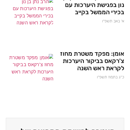
נון בפגישת היערכות עם
בכירי הממשל בקייב
א׳ באב תשפ״ו
אומן: מפקד משטרת מחוז
צ'רקאס בביקור היערכות
לקראת ראש השנה
כ״ג בתמוז תשפ״ו