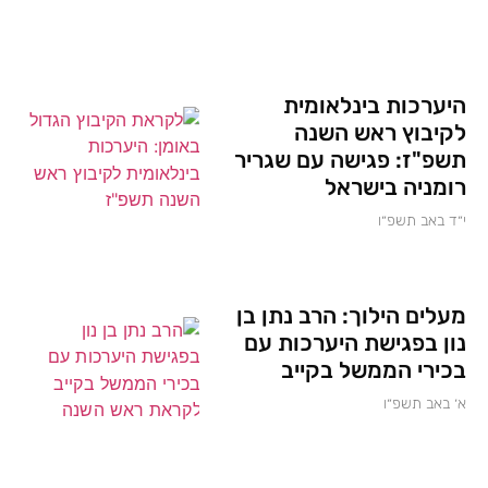
היערכות בינלאומית
לקיבוץ ראש השנה
תשפ"ז: פגישה עם שגריר
רומניה בישראל
י״ד באב תשפ״ו
מעלים הילוך: הרב נתן בן
נון בפגישת היערכות עם
בכירי הממשל בקייב
א׳ באב תשפ״ו