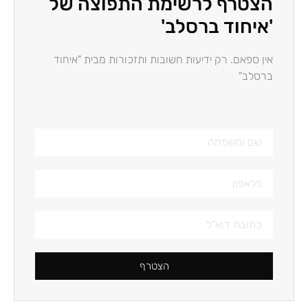
הצטרף לרשימת התפוצה של
'איחוד ברסלב'
אין ספאם. רק ידיעות חשובות ותזכורות מבית "איחוד
ברסלב"
הצטרף