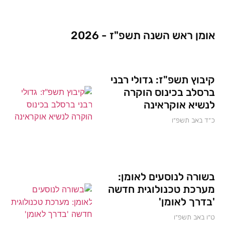
אומן ראש השנה תשפ"ז - 2026
קיבוץ תשפ"ז: גדולי רבני
ברסלב בכינוס הוקרה
לנשיא אוקראינה
כ״ד באב תשפ״ו
בשורה לנוסעים לאומן:
מערכת טכנולוגית חדשה
'בדרך לאומן'
ט״ו באב תשפ״ו