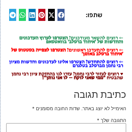
שתפו:
⇐ רוצים להשאר מעודכנים?
הצטרפו לערוץ העדכונים
והחדשות של 'איחוד ברסלב' בוואטסאפ
⇐ רוצים להתעדכן ראשונים?
הצטרפו לצפייה בסטטוס של
'איחוד ברסלב באומן'
⇐ רוצים להתחדש? הצטרפו אלינו לעדכונים וחדשות מציון
רבי נחמן מברסלב בטלגרם
♥ רוצים לעזור לרבי נחמן? עזרו לנו בהחזקת ציון רבי נחמן
שהבטיח
"ממי שאני לוקח – לו אני נותן"!
כתיבת תגובה
האימייל לא יוצג באתר.
שדות החובה מסומנים
*
התגובה שלך
*