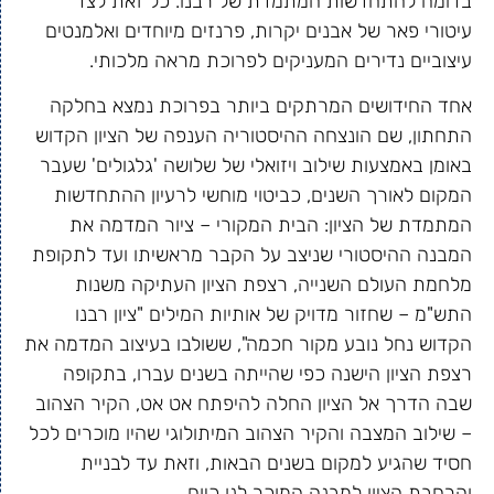
בדומה להתחדשות המתמדת של רבנו. כל זאת לצד
עיטורי פאר של אבנים יקרות, פרנזים מיוחדים ואלמנטים
עיצוביים נדירים המעניקים לפרוכת מראה מלכותי.
אחד החידושים המרתקים ביותר בפרוכת נמצא בחלקה
התחתון, שם הונצחה ההיסטוריה הענפה של הציון הקדוש
באומן באמצעות שילוב ויזואלי של שלושה 'גלגולים' שעבר
המקום לאורך השנים, כביטוי מוחשי לרעיון ההתחדשות
המתמדת של הציון: הבית המקורי – ציור המדמה את
המבנה ההיסטורי שניצב על הקבר מראשיתו ועד לתקופת
מלחמת העולם השנייה, רצפת הציון העתיקה משנות
התש"מ – שחזור מדויק של אותיות המילים "ציון רבנו
הקדוש נחל נובע מקור חכמה", ששולבו בעיצוב המדמה את
רצפת הציון הישנה כפי שהייתה בשנים עברו, בתקופה
שבה הדרך אל הציון החלה להיפתח אט אט, הקיר הצהוב
– שילוב המצבה והקיר הצהוב המיתולוגי שהיו מוכרים לכל
חסיד שהגיע למקום בשנים הבאות, וזאת עד לבניית
והרחבת הציון למבנה המוכר לנו כיום.