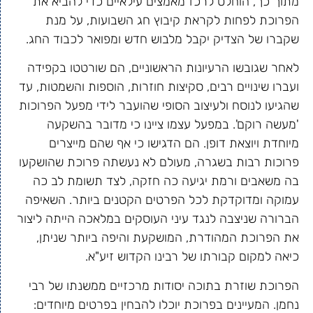
מתוך כך, הוחלט לרכז מאמצים עילאיים כדי להביא את
הפרוכת לפחות לקראת קיבוץ חג השבועות, על מנת
שקברו של הצדיק יקבל מלבוש חדש ומפואר לכבוד החג.
לאחר שגובשו הרעיונות הראשוניים, הם שורטטו בקפידה
ועברו שינויים רבים, סקיצות חוזרות, הוספות והשמטות, עד
שהגיעו לנוסח ולעיצוב הסופי שהועבר לידי מפעל הפרוכות
'מעשה רוקם'. במפעל עצמו ציינו כי מדובר בהשקעה
מיוחדת ויוצאת דופן. הם הדגישו כי אף שהם מייצרים
פרוכות רבות בשגרה, מעולם לא נעשתה פרוכת שהושקעו
בה משאבים ורמת יגיעה כה חזקה, לצד תשומת לב כה
עמוקה ומדוקדקת לכל הפרטים הקטנים ביותר. השאיפה
הברורה שניצבה לנגד עיני העוסקים במלאכה הייתה ליצור
את הפרוכת המהודרת, המושקעת והיפה ביותר שניתן,
כיאה למקום קבורתו של רבינו הקדוש זיע"א.
הפרוכת שוזרת בתוכה יסודות מרכזיים ממשנתו של רבי
נחמן. המעיינים בפרוכת יוכלו להבחין בפרטים מיוחדים: