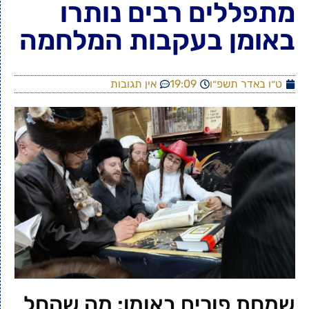
מתפללים רבים נותרו
באומן בעקבות המלחמה
ט״ו באדר תשפ״ו
19:09
אין תגובות
שמחת פורים באומן: מה שהחל