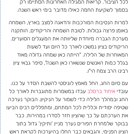
לכל הציבור. קריאות המגילה האחרונות הסתיימו רק
בסמוך לשקיעת החמה כאילו מדובר בימי ראש השנה.
למרות הנסיבות המורכבות והדאגה למצב בארץ, השמחה
באומן פרצה גבולות. לטובת השמחה והריקודים, הותקנה
מערכת הגברה מיוחדת שליוותה את המעגלים הסוערים.
הריקודים בציון נמשכו לאורך כל היום ועד לשעות
המאוחרות של הלילה. "הייתה כאן שמחה גדולה מאוד
בגלל כמות האנשים שנשארו כאן השנה", סיפר גבאי ציון
רבינו הרב צמח הי"ו.
עם סיום החג, החל מאמץ לוגיסטי להשבת הסדר על כנו.
עובדי
איחוד ברסלב
עבדו במשמרות מתוגברות לאורך כל
החג ובמהלך הלילה כדי לשמור על הניקיון. הבוקר נערכה
שטיפה יסודית וכללית לכל המתחם, ומתפללים רבים הביעו
את הערכתם על כך שהציון חזר לסדרו במהירות. כבר
בבוקר שלמחרת הפורים נערך מניין 'ותיקין' גדול בתוך
הציון הפנימי, והגבאים כבר החלו בהיערכות לקראת ראש