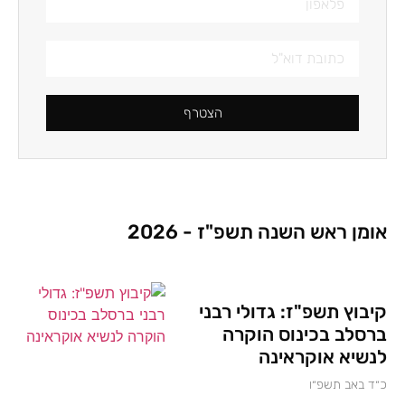
הצטרף
אומן ראש השנה תשפ"ז - 2026
קיבוץ תשפ"ז: גדולי רבני
ברסלב בכינוס הוקרה
לנשיא אוקראינה
כ״ד באב תשפ״ו