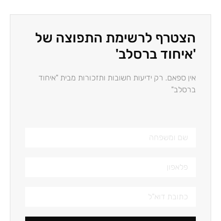
הצטרף לרשימת התפוצה של
'איחוד ברסלב'
אין ספאם. רק ידיעות חשובות ותזכורות מבית "איחוד
ברסלב"