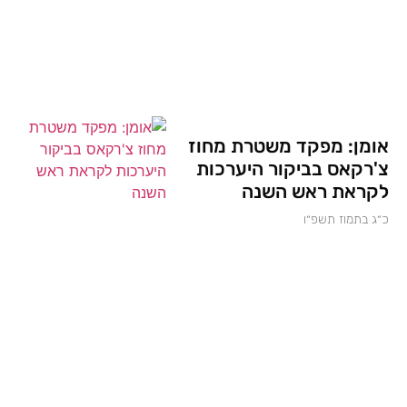
אומן: מפקד משטרת מחוז
צ'רקאס בביקור היערכות
לקראת ראש השנה
כ״ג בתמוז תשפ״ו