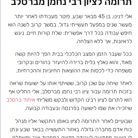
תרומה לציון רבי נחמן מברסלב
אלי דנינו, בן 45 מבאר שבע, פוטר מעבודתו לאחר יותר
מעשר שנים במפעל תעשייתי גדול. במשך קרוב לשנה הוא
חיפש עבודה בכל דרך אפשרית: שלח קורות חיים, ניגש
לראיונות, אך ללא הצלחה.
ככל שעבר הזמן המצב הכלכלי בבית הפך להיות קשה
מאוד, והוא נאלץ בלית ברירה להיעזר בהורים ובקרובי
משפחה כדי לכסות את ההוצאות החיוניות וההכרחיות.
לאחר שיחה עם שכן קרוב, ששיתף אותו על ישועות שראה
בזכות תרומה עבור ציון רבי נחמן מברסלב, אלי החליט אף
הוא לתרום לציון רבינו הקדוש ולבקש משליחי
איחוד ברסלב
שיזכירו את שמו לישועה בפרנסה ובעבודה קבועה.
שבועיים לאחר התרומה לציון באומן התקשר אליו מנהל
כוח אדם מחברה גדולה באזור התעשייה בבאר שבע ונתן
לו הצעה מפתיעה לעבודה חדשה בתפקיד יציב ומשתלם