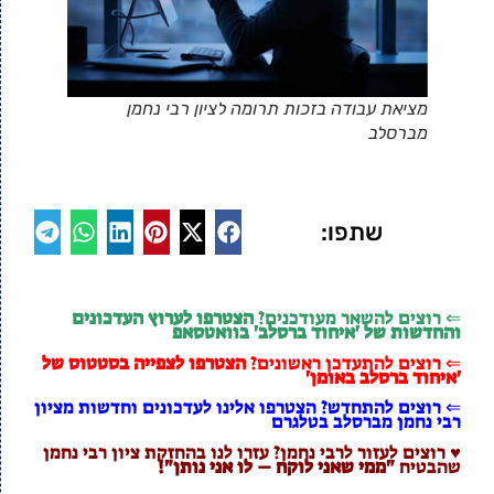
מציאת עבודה בזכות תרומה לציון רבי נחמן
מברסלב
שתפו:
⇐ רוצים להשאר מעודכנים?
הצטרפו לערוץ העדכונים
והחדשות של 'איחוד ברסלב' בוואטסאפ
⇐ רוצים להתעדכן ראשונים?
הצטרפו לצפייה בסטטוס של
'איחוד ברסלב באומן'
⇐ רוצים להתחדש? הצטרפו אלינו לעדכונים וחדשות מציון
רבי נחמן מברסלב בטלגרם
♥ רוצים לעזור לרבי נחמן? עזרו לנו בהחזקת ציון רבי נחמן
שהבטיח
"ממי שאני לוקח – לו אני נותן"!