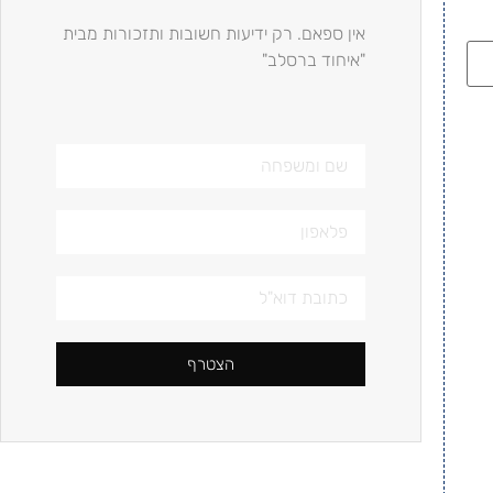
אין ספאם. רק ידיעות חשובות ותזכורות מבית
"איחוד ברסלב"
הצטרף