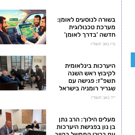
בשורה לנוסעים לאומן:
מערכת טכנולוגית
חדשה 'בדרך לאומן'
ט״ו באב תשפ״ו
היערכות בינלאומית
לקיבוץ ראש השנה
תשפ"ז: פגישה עם
שגריר רומניה בישראל
י״ד באב תשפ״ו
מעלים הילוך: הרב נתן
בן נון בפגישת היערכות
עם בכירי הממשל בקייב