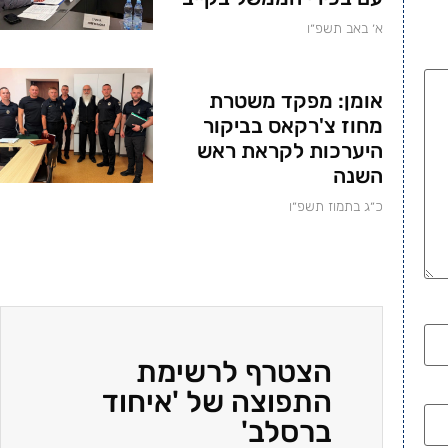
א׳ באב תשפ״ו
אומן: מפקד משטרת
מחוז צ'רקאס בביקור
היערכות לקראת ראש
השנה
כ״ג בתמוז תשפ״ו
הצטרף לרשימת
התפוצה של 'איחוד
ברסלב'