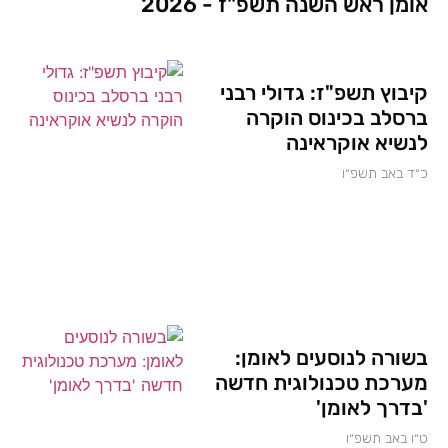
אומן ראש השנה תשפ"ז - 2026
קיבוץ תשפ"ז: גדולי רבני
ברסלב בכינוס הוקרה
לנשיא אוקראינה
כ״ד באב תשפ״ו
בשורה לנוסעים לאומן:
מערכת טכנולוגית חדשה
'בדרך לאומן'
ט״ו באב תשפ״ו