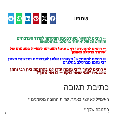
שתפו:
⇐ רוצים להשאר מעודכנים?
הצטרפו לערוץ העדכונים
והחדשות של 'איחוד ברסלב' בוואטסאפ
⇐ רוצים להתעדכן ראשונים?
הצטרפו לצפייה בסטטוס של
'איחוד ברסלב באומן'
⇐ רוצים להתחדש? הצטרפו אלינו לעדכונים וחדשות מציון
רבי נחמן מברסלב בטלגרם
♥ רוצים לעזור לרבי נחמן? עזרו לנו בהחזקת ציון רבי נחמן
שהבטיח
"ממי שאני לוקח – לו אני נותן"!
כתיבת תגובה
האימייל לא יוצג באתר.
שדות החובה מסומנים
*
התגובה שלך
*