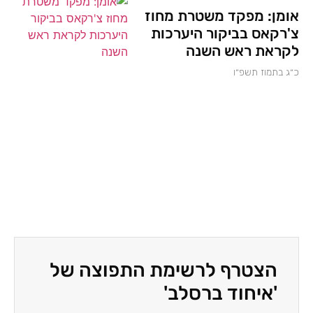
אומן: מפקד משטרת מחוז
צ'רקאס בביקור היערכות
לקראת ראש השנה
כ״ג בתמוז תשפ״ו
הצטרף לרשימת התפוצה של
'איחוד ברסלב'