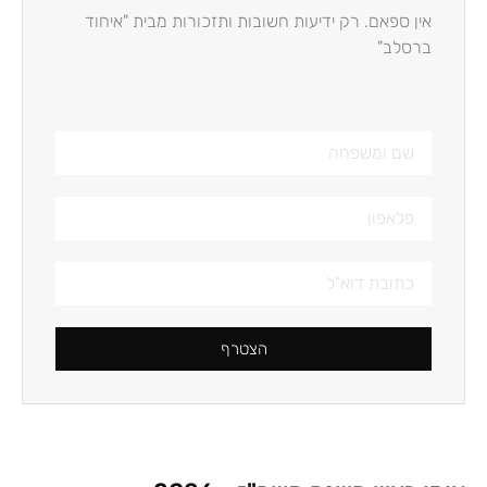
אין ספאם. רק ידיעות חשובות ותזכורות מבית "איחוד
ברסלב"
הצטרף