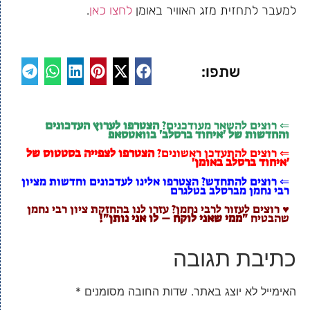
למעבר לתחזית מזג האוויר באומן
לחצו כאן
.
שתפו:
⇐ רוצים להשאר מעודכנים?
הצטרפו לערוץ העדכונים
והחדשות של 'איחוד ברסלב' בוואטסאפ
⇐ רוצים להתעדכן ראשונים?
הצטרפו לצפייה בסטטוס של
'איחוד ברסלב באומן'
⇐ רוצים להתחדש? הצטרפו אלינו לעדכונים וחדשות מציון
רבי נחמן מברסלב בטלגרם
♥ רוצים לעזור לרבי נחמן? עזרו לנו בהחזקת ציון רבי נחמן
שהבטיח
"ממי שאני לוקח – לו אני נותן"!
כתיבת תגובה
האימייל לא יוצג באתר.
שדות החובה מסומנים
*