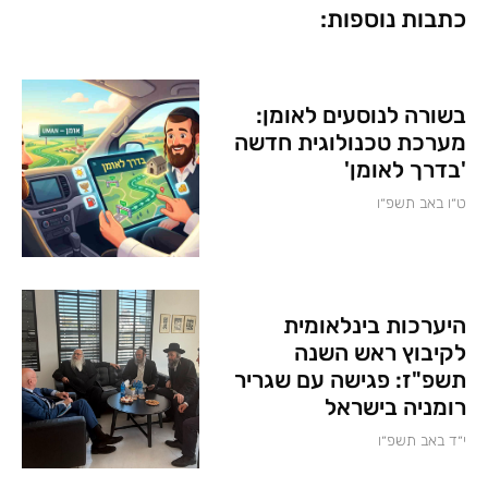
כתבות נוספות:
בשורה לנוסעים לאומן:
מערכת טכנולוגית חדשה
'בדרך לאומן'
ט״ו באב תשפ״ו
היערכות בינלאומית
לקיבוץ ראש השנה
תשפ"ז: פגישה עם שגריר
רומניה בישראל
י״ד באב תשפ״ו