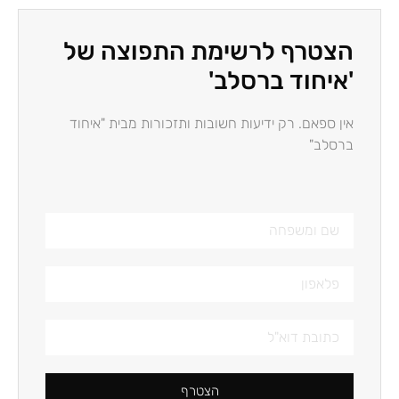
הצטרף לרשימת התפוצה של
'איחוד ברסלב'
אין ספאם. רק ידיעות חשובות ותזכורות מבית "איחוד
ברסלב"
הצטרף