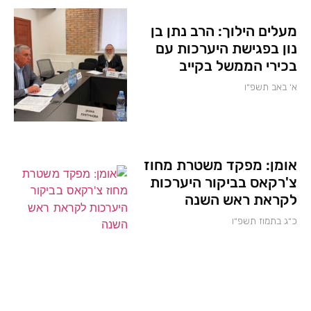
מעלים הילוך: הרב נתן בן
נון בפגישת היערכות עם
בכירי הממשל בקייב
א׳ באב תשפ״ו
אומן: מפקד משטרת מחוז
צ'רקאס בביקור היערכות
לקראת ראש השנה
כ״ג בתמוז תשפ״ו