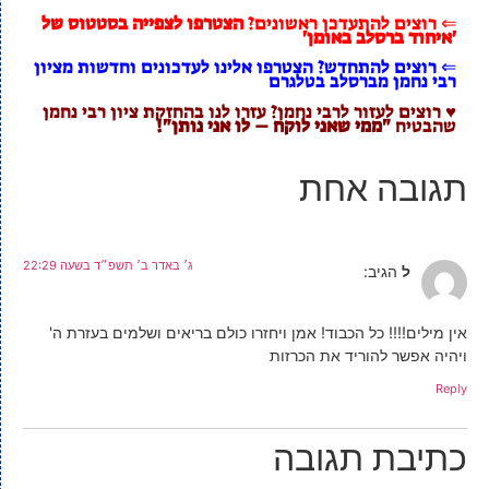
⇐ רוצים להתעדכן ראשונים?
הצטרפו לצפייה בסטטוס של
'איחוד ברסלב באומן'
⇐ רוצים להתחדש? הצטרפו אלינו לעדכונים וחדשות מציון
רבי נחמן מברסלב בטלגרם
♥ רוצים לעזור לרבי נחמן? עזרו לנו בהחזקת ציון רבי נחמן
שהבטיח
"ממי שאני לוקח – לו אני נותן"!
תגובה אחת
ג׳ באדר ב׳ תשפ״ד בשעה 22:29
ל
הגיב:
אין מילים!!!! כל הכבוד! אמן ויחזרו כולם בריאים ושלמים בעזרת ה'
ויהיה אפשר להוריד את הכרזות
Reply
כתיבת תגובה