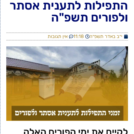
התפילות לתענית אסתר
ולפורים תשפ"ה
י״ב באדר תשפ״ה
11:18
אין תגובות
לקיים את ימי הפורים האלה