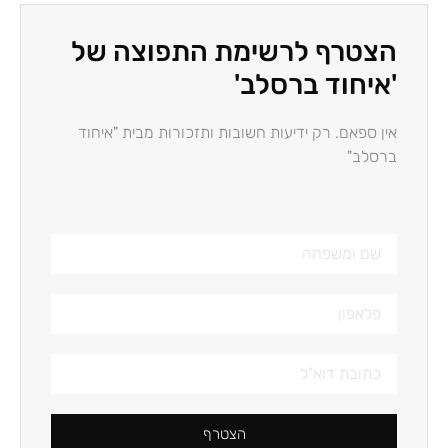
הצטרף לרשימת התפוצה של
'איחוד ברסלב'
אין ספאם. רק ידיעות חשובות ותזכורות מבית "איחוד
ברסלב"
הצטרף