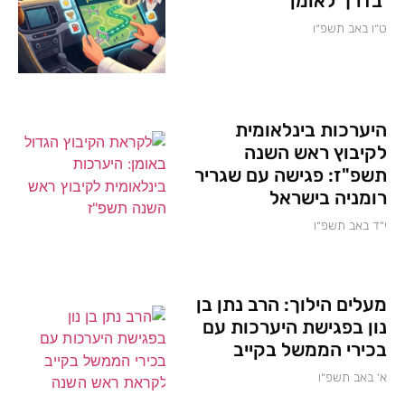
'בדרך לאומן'
ט״ו באב תשפ״ו
היערכות בינלאומית
לקיבוץ ראש השנה
תשפ"ז: פגישה עם שגריר
רומניה בישראל
י״ד באב תשפ״ו
מעלים הילוך: הרב נתן בן
נון בפגישת היערכות עם
בכירי הממשל בקייב
א׳ באב תשפ״ו