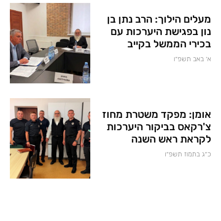
מעלים הילוך: הרב נתן בן
נון בפגישת היערכות עם
בכירי הממשל בקייב
א׳ באב תשפ״ו
אומן: מפקד משטרת מחוז
צ'רקאס בביקור היערכות
לקראת ראש השנה
כ״ג בתמוז תשפ״ו