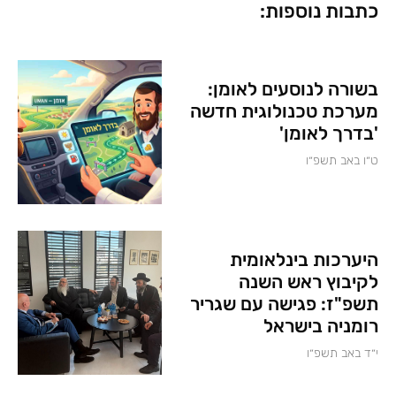
כתבות נוספות:
בשורה לנוסעים לאומן:
מערכת טכנולוגית חדשה
'בדרך לאומן'
ט״ו באב תשפ״ו
היערכות בינלאומית
לקיבוץ ראש השנה
תשפ"ז: פגישה עם שגריר
רומניה בישראל
י״ד באב תשפ״ו