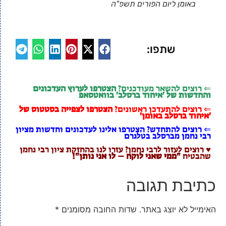
באומן ליום הפורים תשפ"ה
שתפו:
⇐ רוצים להשאר מעודכנים?
הצטרפו לערוץ העדכונים
והחדשות של 'איחוד ברסלב' בוואטסאפ
⇐ רוצים להתעדכן ראשונים?
הצטרפו לצפייה בסטטוס של
'איחוד ברסלב באומן'
⇐ רוצים להתחדש? הצטרפו אלינו לעדכונים וחדשות מציון
רבי נחמן מברסלב בטלגרם
♥ רוצים לעזור לרבי נחמן? עזרו לנו בהחזקת ציון רבי נחמן
שהבטיח
"ממי שאני לוקח – לו אני נותן"!
כתיבת תגובה
האימייל לא יוצג באתר.
שדות החובה מסומנים
*