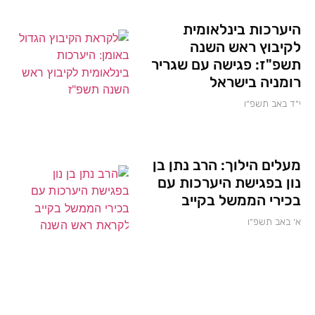
היערכות בינלאומית
לקיבוץ ראש השנה
תשפ"ז: פגישה עם שגריר
רומניה בישראל
י״ד באב תשפ״ו
מעלים הילוך: הרב נתן בן
נון בפגישת היערכות עם
בכירי הממשל בקייב
א׳ באב תשפ״ו