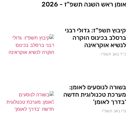
אומן ראש השנה תשפ"ז - 2026
קיבוץ תשפ"ז: גדולי רבני
ברסלב בכינוס הוקרה
לנשיא אוקראינה
כ״ד באב תשפ״ו
בשורה לנוסעים לאומן:
מערכת טכנולוגית חדשה
'בדרך לאומן'
ט״ו באב תשפ״ו