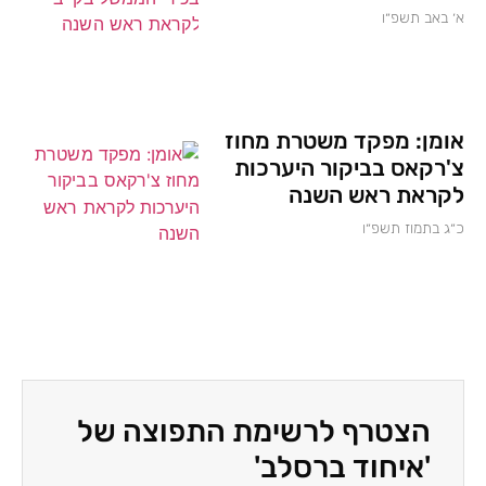
א׳ באב תשפ״ו
אומן: מפקד משטרת מחוז
צ'רקאס בביקור היערכות
לקראת ראש השנה
כ״ג בתמוז תשפ״ו
הצטרף לרשימת התפוצה של
'איחוד ברסלב'