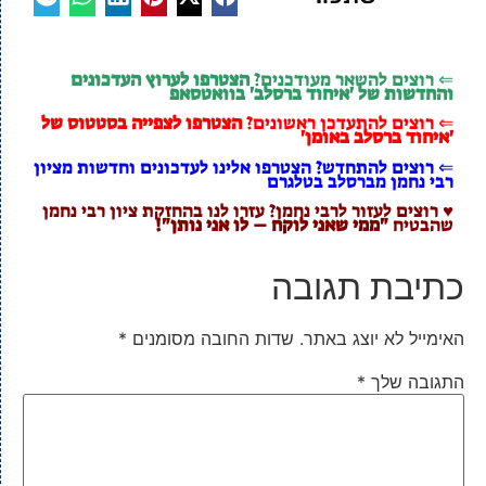
⇐ רוצים להשאר מעודכנים?
הצטרפו לערוץ העדכונים
והחדשות של 'איחוד ברסלב' בוואטסאפ
⇐ רוצים להתעדכן ראשונים?
הצטרפו לצפייה בסטטוס של
'איחוד ברסלב באומן'
⇐ רוצים להתחדש? הצטרפו אלינו לעדכונים וחדשות מציון
רבי נחמן מברסלב בטלגרם
♥ רוצים לעזור לרבי נחמן? עזרו לנו בהחזקת ציון רבי נחמן
שהבטיח
"ממי שאני לוקח – לו אני נותן"!
כתיבת תגובה
האימייל לא יוצג באתר.
שדות החובה מסומנים
*
התגובה שלך
*