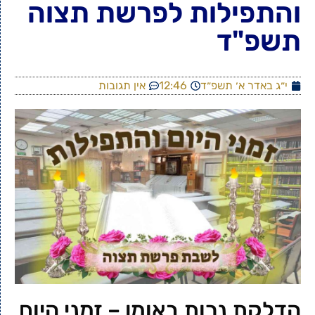
והתפילות לפרשת תצוה
תשפ"ד
י״ג באדר א׳ תשפ״ד
12:46
אין תגובות
הדלקת נרות באומן – זמני היום