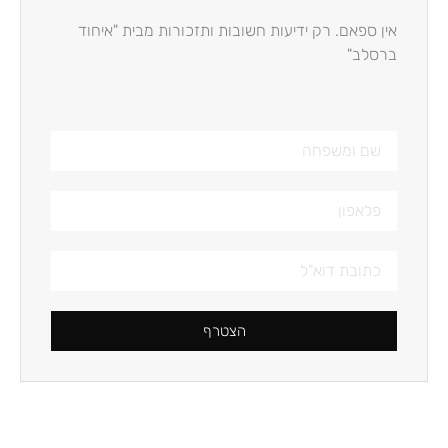
אין ספאם. רק ידיעות חשובות ותזכורות מבית "איחוד
ברסלב"
הצטרף