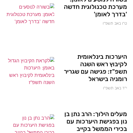
מערכת טכנולוגית חדשה
'בדרך לאומן'
ט״ו באב תשפ״ו
היערכות בינלאומית
לקיבוץ ראש השנה
תשפ"ז: פגישה עם שגריר
רומניה בישראל
י״ד באב תשפ״ו
מעלים הילוך: הרב נתן בן
נון בפגישת היערכות עם
בכירי הממשל בקייב