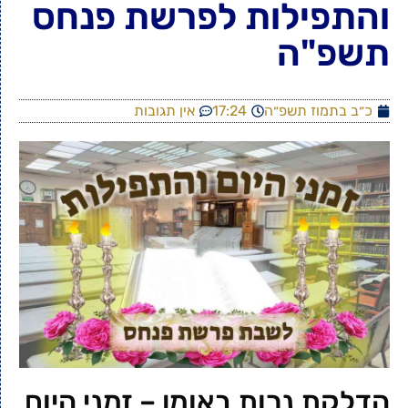
והתפילות לפרשת פנחס
תשפ"ה
כ״ב בתמוז תשפ״ה
17:24
אין תגובות
הדלקת נרות באומן – זמני היום