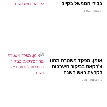
בכירי הממשל בקייב
א׳ באב תשפ״ו
אומן: מפקד משטרת מחוז
צ'רקאס בביקור היערכות
לקראת ראש השנה
כ״ג בתמוז תשפ״ו