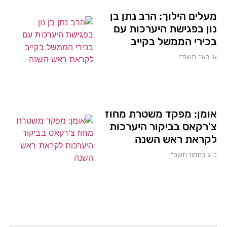
מעלים הילוך: הרב נתן בן
נון בפגישת היערכות עם
בכירי הממשל בקייב
א׳ באב תשפ״ו
אומן: מפקד משטרת מחוז
צ'רקאס בביקור היערכות
לקראת ראש השנה
כ״ג בתמוז תשפ״ו