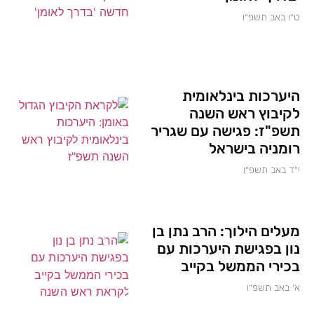
ט״ו באב תשפ״ו
היערכות בינלאומית
לקיבוץ ראש השנה
תשפ"ז: פגישה עם שגריר
רומניה בישראל
י״ד באב תשפ״ו
מעלים הילוך: הרב נתן בן
נון בפגישת היערכות עם
בכירי הממשל בקייב
א׳ באב תשפ״ו