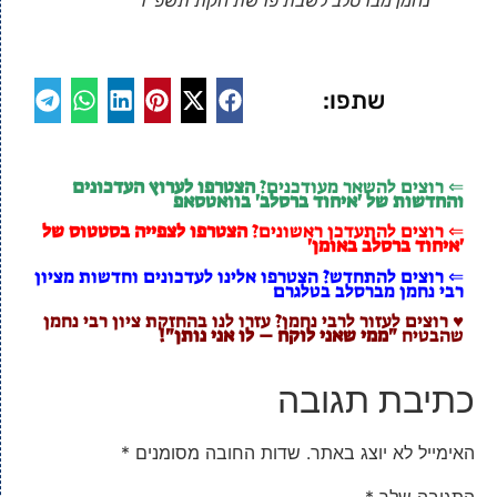
נחמן מברסלב לשבת פרשת חקת תשפ"ד
שתפו:
⇐ רוצים להשאר מעודכנים?
הצטרפו לערוץ העדכונים
והחדשות של 'איחוד ברסלב' בוואטסאפ
⇐ רוצים להתעדכן ראשונים?
הצטרפו לצפייה בסטטוס של
'איחוד ברסלב באומן'
⇐ רוצים להתחדש? הצטרפו אלינו לעדכונים וחדשות מציון
רבי נחמן מברסלב בטלגרם
♥ רוצים לעזור לרבי נחמן? עזרו לנו בהחזקת ציון רבי נחמן
שהבטיח
"ממי שאני לוקח – לו אני נותן"!
כתיבת תגובה
האימייל לא יוצג באתר.
שדות החובה מסומנים
*
התגובה שלך
*