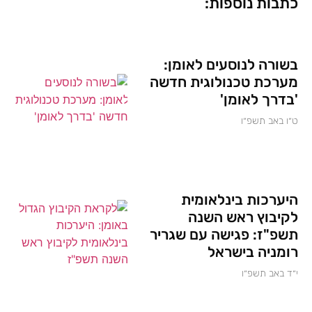
כתבות נוספות:
בשורה לנוסעים לאומן:
מערכת טכנולוגית חדשה
'בדרך לאומן'
ט״ו באב תשפ״ו
היערכות בינלאומית
לקיבוץ ראש השנה
תשפ"ז: פגישה עם שגריר
רומניה בישראל
י״ד באב תשפ״ו