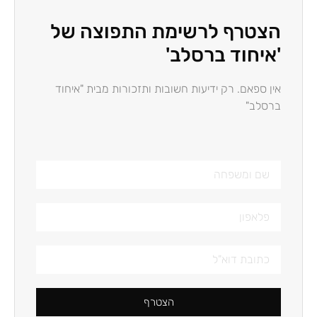
הצטרף לרשימת התפוצה של
'איחוד ברסלב'
אין ספאם. רק ידיעות חשובות ותזכורות מבית "איחוד
ברסלב"
הצטרף