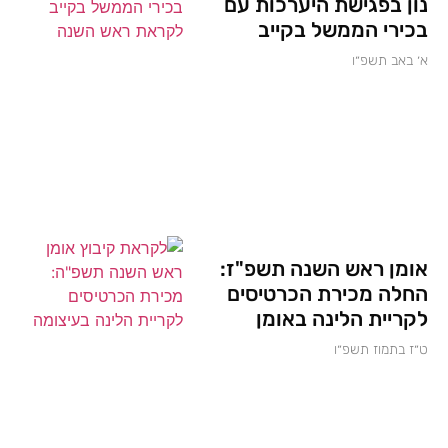
נון בפגישת היערכות עם
בכירי הממשל בקייב
א׳ באב תשפ״ו
אומן ראש השנה תשפ"ז:
החלה מכירת הכרטיסים
לקריית הלינה באומן
ט״ז בתמוז תשפ״ו