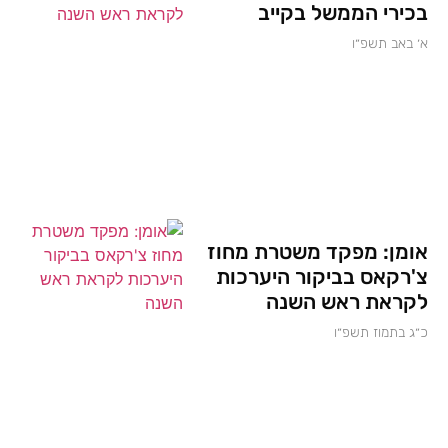
בכירי הממשל בקייב
א׳ באב תשפ״ו
אומן: מפקד משטרת מחוז
צ'רקאס בביקור היערכות
לקראת ראש השנה
כ״ג בתמוז תשפ״ו