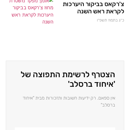
צ'רקאס בביקור היערכות
לקראת ראש השנה
כ״ג בתמוז תשפ״ו
הצטרף לרשימת התפוצה של
'איחוד ברסלב'
אין ספאם. רק ידיעות חשובות ותזכורות מבית "איחוד
ברסלב"