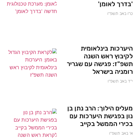
'בדרך לאומן'
ט״ו באב תשפ״ו
היערכות בינלאומית
לקיבוץ ראש השנה
תשפ"ז: פגישה עם שגריר
רומניה בישראל
י״ד באב תשפ״ו
מעלים הילוך: הרב נתן בן
נון בפגישת היערכות עם
בכירי הממשל בקייב
א׳ באב תשפ״ו