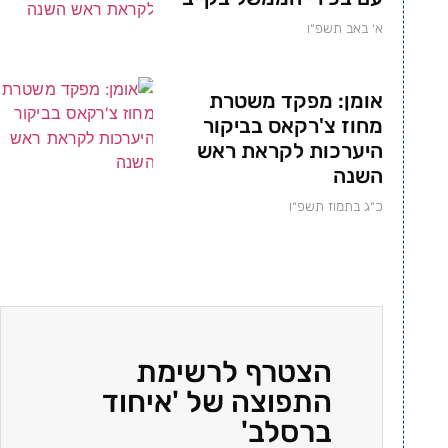
א׳ באב תשפ״ו
אומן: מפקד משטרת
מחוז צ'רקאס בביקור
היערכות לקראת ראש
השנה
כ״ג בתמוז תשפ״ו
הצטרף לרשימת
התפוצה של 'איחוד
ברסלב'