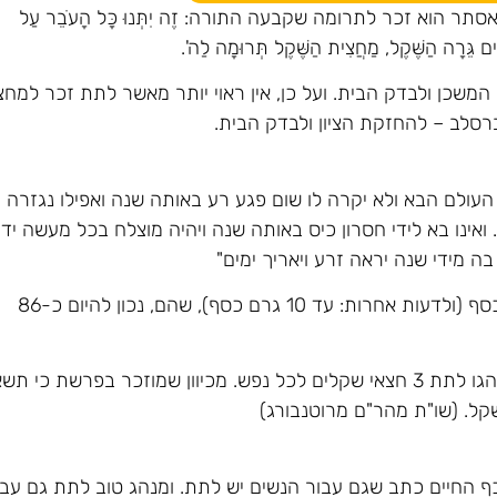
הוא זכר לתרומה שקבעה התורה: זֶה יִתְּנוּ כָּל הָעֹבֵר עַל
ִים גֵּרָה הַשֶּׁקֶל, מַחֲצִית הַשֶּׁקֶל תְּרוּמָה לַה'.
משכן ולבדק הבית. ועל כן, אין ראוי יותר מאשר לתת זכר למחצ
רסלב – להחזקת הציון ולבדק הבית.
העולם הבא ולא יקרה לו שום פגע רע באותה שנה ואפילו נגזרה
 ואינו בא לידי חסרון כיס באותה שנה ויהיה מוצלח בכל מעשה ידיו
ה מידי שנה יראה זרע ויאריך ימים"
הסכום הנהוג לתת הוא מחירם של 9 גרם כסף (ולדעות אחרות: עד 10 גרם כסף), שהם, נכון להיום כ-86
מעוטי יכולת, לא יפחתו ממטבע "מחצית", ונהגו לתת 3 חצאי שקלים לכל נפש. מכיוון שמוזכר בפרשת כי ת
ל. (שו"ת מהר"ם מרוטנבורג)
ל הגברים במשפחה מעל גיל 13. ובכף החיים כתב שגם עבור הנשים יש לתת. ומנהג טוב לתת גם עב