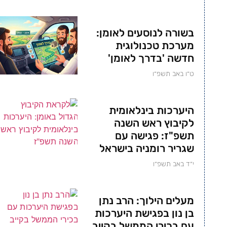
בשורה לנוסעים לאומן:
מערכת טכנולוגית
חדשה 'בדרך לאומן'
ט״ו באב תשפ״ו
היערכות בינלאומית
לקיבוץ ראש השנה
תשפ"ז: פגישה עם
שגריר רומניה בישראל
י״ד באב תשפ״ו
מעלים הילוך: הרב נתן
בן נון בפגישת היערכות
עם בכירי הממשל בקייב