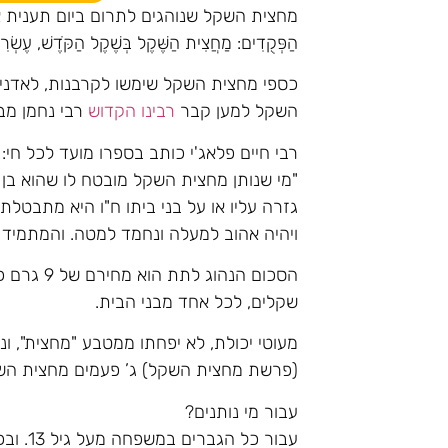
מחצית השקל שנוהגים לתרום ביום תענית אסתר 
הַפְּקֻדִים: מַחֲצִית הַשֶּׁקֶל בְּשֶׁקֶל הַקֹּדֶשׁ, עֶשְׂר
כספי מחצית השקל שימשו לקרבנות, לאדני ה
השקל למען קבר
רבינו הקדוש
רבי נחמן מב
רבי חיים פלאג'י כותב בספרו מועד לכל חי:
"מי שנותן מחצית השקל מובטח לו שהוא בן 
גזרה עליו או על בני ביתו ח"ו היא מתבטלת.
ויהיה אהוב למעלה ונחמד למטה. והמתמיד ב
שקלים, לכל אחד מבני הבית.
(פרשת מחצית השקל) ג’ פעמים מחצית השק
עבור מי נותנים?
עבור כ