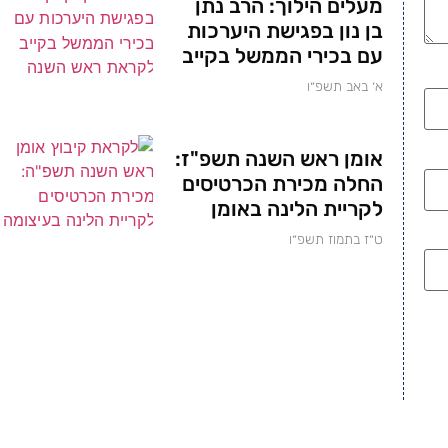
מעלים הילוך: הרב נתן
בן נון בפגישת היערכות
עם בכירי הממשל בקייב
א׳ באב תשפ״ו
אומן ראש השנה תשפ"ז:
החלה מכירת הכרטיסים
לקריית הלינה באומן
ט״ז בתמוז תשפ״ו