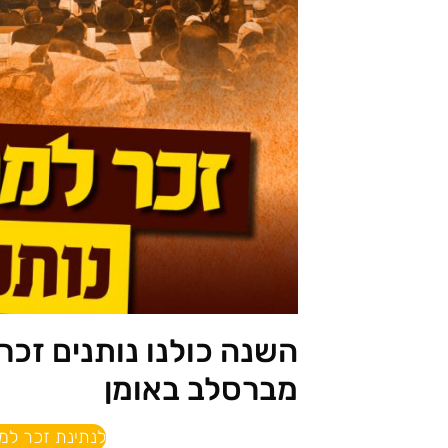
השנה כולנו נותנים זכר
מברסלב באומן
לנתינת זכר למח