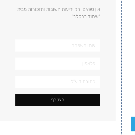
אין ספאם. רק ידיעות חשובות ותזכורות מבית
"איחוד ברסלב"
הצטרף