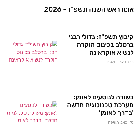
אומן ראש השנה תשפ"ז - 2026
קיבוץ תשפ"ז: גדולי רבני
ברסלב בכינוס הוקרה
לנשיא אוקראינה
כ״ד באב תשפ״ו
בשורה לנוסעים לאומן:
מערכת טכנולוגית חדשה
'בדרך לאומן'
ט״ו באב תשפ״ו