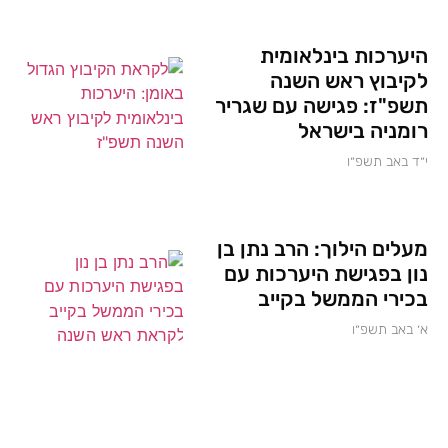
היערכות בינלאומית
לקיבוץ ראש השנה
תשפ"ז: פגישה עם שגריר
רומניה בישראל
י״ד באב תשפ״ו
מעלים הילוך: הרב נתן בן
נון בפגישת היערכות עם
בכירי הממשל בקייב
א׳ באב תשפ״ו