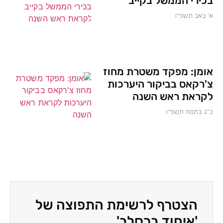
בכירי הממשל בקייב
א׳ באב תשפ״ו
אומן: מפקד משטרת מחוז
צ'רקאס בביקור היערכות
לקראת ראש השנה
כ״ג בתמוז תשפ״ו
הצטרף לרשימת התפוצה של
'איחוד ברסלב'