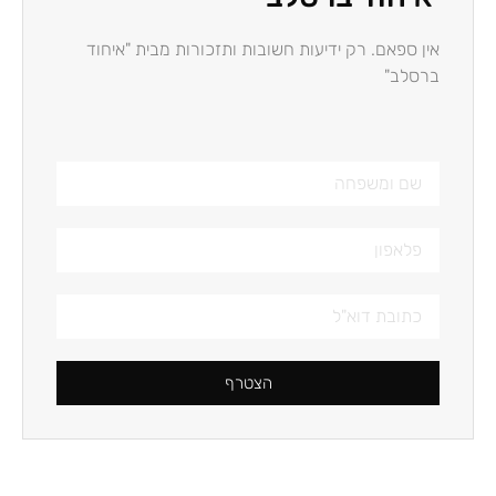
אין ספאם. רק ידיעות חשובות ותזכורות מבית "איחוד
ברסלב"
הצטרף