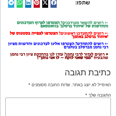
שתפו:
⇐ רוצים להשאר מעודכנים?
הצטרפו לערוץ העדכונים
והחדשות של 'איחוד ברסלב' בוואטסאפ
⇐ רוצים להתעדכן ראשונים?
הצטרפו לצפייה בסטטוס של
'איחוד ברסלב באומן'
⇐ רוצים להתחדש? הצטרפו אלינו לעדכונים וחדשות מציון
רבי נחמן מברסלב בטלגרם
♥ רוצים לעזור לרבי נחמן? עזרו לנו בהחזקת ציון רבי נחמן
שהבטיח
"ממי שאני לוקח – לו אני נותן"!
כתיבת תגובה
האימייל לא יוצג באתר.
שדות החובה מסומנים
*
התגובה שלך
*