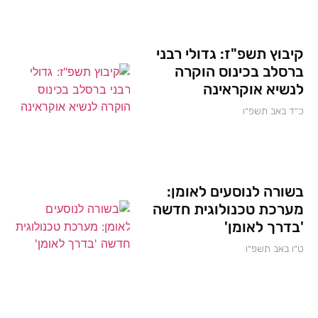
קיבוץ תשפ"ז: גדולי רבני
ברסלב בכינוס הוקרה
לנשיא אוקראינה
כ״ד באב תשפ״ו
בשורה לנוסעים לאומן:
מערכת טכנולוגית חדשה
'בדרך לאומן'
ט״ו באב תשפ״ו