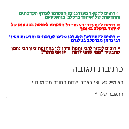
⇐ רוצים להשאר מעודכנים?
הצטרפו לערוץ העדכונים
והחדשות של 'איחוד ברסלב' בוואטסאפ
⇐ רוצים להתעדכן ראשונים?
הצטרפו לצפייה בסטטוס של
'איחוד ברסלב באומן'
⇐ רוצים להתחדש? הצטרפו אלינו לעדכונים וחדשות מציון
רבי נחמן מברסלב בטלגרם
♥ רוצים לעזור לרבי נחמן? עזרו לנו בהחזקת ציון רבי נחמן
שהבטיח
"ממי שאני לוקח – לו אני נותן"!
כתיבת תגובה
האימייל לא יוצג באתר.
שדות החובה מסומנים
*
התגובה שלך
*