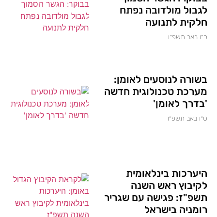
לגבול מולדובה נפתח
חלקית לתנועה
כ״ו באב תשפ״ו
בשורה לנוסעים לאומן:
מערכת טכנולוגית חדשה
'בדרך לאומן'
ט״ו באב תשפ״ו
היערכות בינלאומית
לקיבוץ ראש השנה
תשפ"ז: פגישה עם שגריר
רומניה בישראל