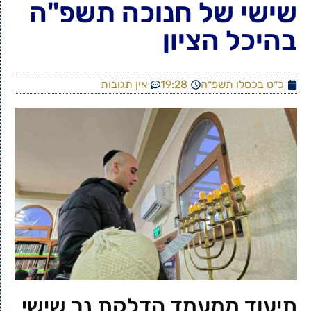
שישי של חנוכה תשפ"ה
בהיכל הציון
כ״ט בכסלו תשפ״ה
19:28
אין תגובות
תיעוד ממעמד הדלקת נר שישי