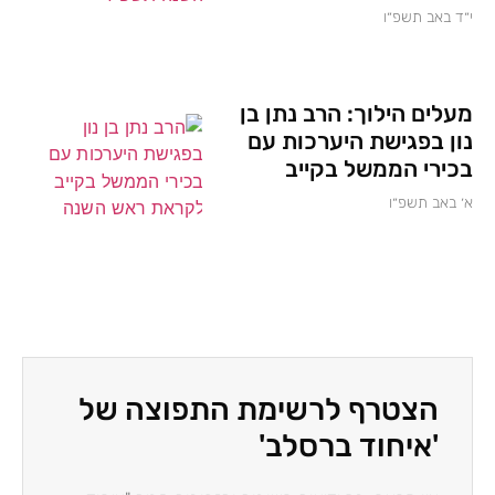
י״ד באב תשפ״ו
מעלים הילוך: הרב נתן בן
נון בפגישת היערכות עם
בכירי הממשל בקייב
א׳ באב תשפ״ו
הצטרף לרשימת התפוצה של
'איחוד ברסלב'