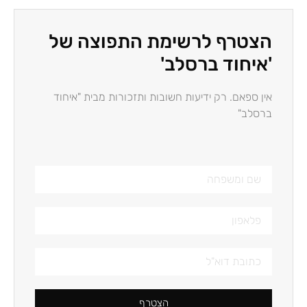
הצטרף לרשימת התפוצה של
'איחוד ברסלב'
אין ספאם. רק ידיעות חשובות ותזכורות מבית "איחוד
ברסלב"
הצטרף