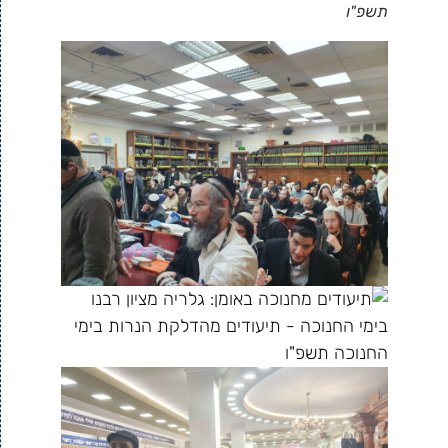
תשפ"ו