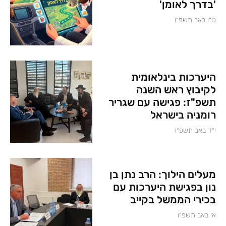
'בדרך לאומן'
ט״ו באב תשפ״ו
היערכות בינלאומית
לקיבוץ ראש השנה
תשפ"ז: פגישה עם שגריר
רומניה בישראל
י״ד באב תשפ״ו
מעלים הילוך: הרב נתן בן
נון בפגישת היערכות עם
בכירי הממשל בקייב
א׳ באב תשפ״ו