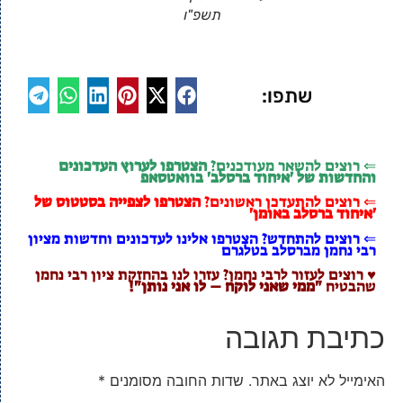
תשפ"ו
שתפו:
⇐ רוצים להשאר מעודכנים?
הצטרפו לערוץ העדכונים
והחדשות של 'איחוד ברסלב' בוואטסאפ
⇐ רוצים להתעדכן ראשונים?
הצטרפו לצפייה בסטטוס של
'איחוד ברסלב באומן'
⇐ רוצים להתחדש? הצטרפו אלינו לעדכונים וחדשות מציון
רבי נחמן מברסלב בטלגרם
♥ רוצים לעזור לרבי נחמן? עזרו לנו בהחזקת ציון רבי נחמן
שהבטיח
"ממי שאני לוקח – לו אני נותן"!
כתיבת תגובה
האימייל לא יוצג באתר.
שדות החובה מסומנים
*