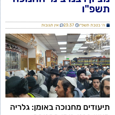
תשפ"ו
ה׳ בטבת תשפ״ו
23:37
אין תגובות
תיעודים מחנוכה באומן: גלריה