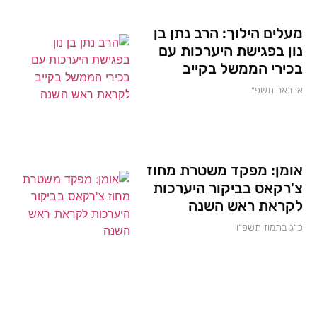
מעלים הילוך: הרב נתן בן
נון בפגישת היערכות עם
בכירי הממשל בקייב
א׳ באב תשפ״ו
אומן: מפקד משטרת מחוז
צ'רקאס בביקור היערכות
לקראת ראש השנה
כ״ג בתמוז תשפ״ו