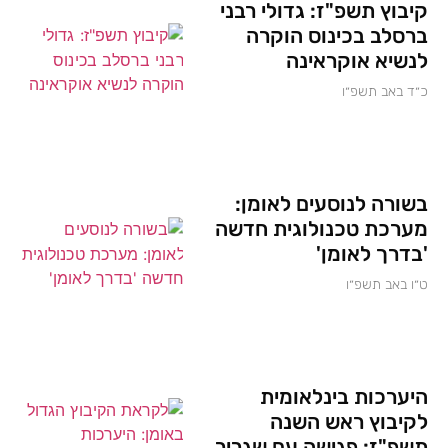
קיבוץ תשפ"ז: גדולי רבני
ברסלב בכינוס הוקרה
לנשיא אוקראינה
כ״ד באב תשפ״ו
בשורה לנוסעים לאומן:
מערכת טכנולוגית חדשה
'בדרך לאומן'
ט״ו באב תשפ״ו
היערכות בינלאומית
לקיבוץ ראש השנה
תשפ"ז: פגישה עם שגריר