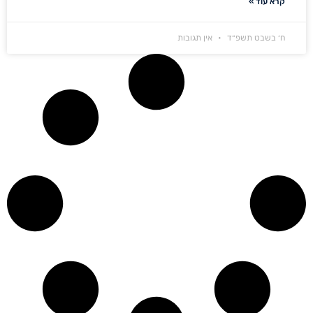
קרא עוד »
ח׳ בשבט תשפ״ד
אין תגובות