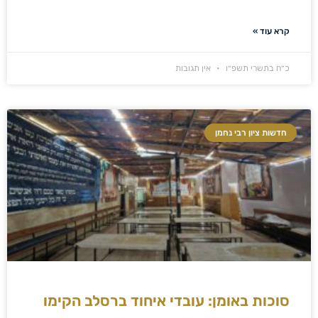
קרא עוד »
כ״ח בתשרי תשפ״ו
אין תגובות
חדשות ציון רבי נחמן
סוכות באומן: עובדי איחוד ברסלב הקימו