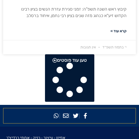
קיבוץ ראש השנה תשפ"ה: זמני סגירת עזרת הנשים בציון רבינו
הקדוש זיע"א כנהוג מזה שנים בציון רבי נחמן, איחוד ברסלב
קרא עוד »
י׳ בתמוז תשפ״ד
אין תגובות
טען עוד פוסטים
אפיון - עיצוב - בניה -
אסתי ברדיצ׳ב