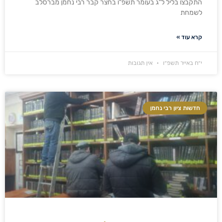
התקבצו בליל ל"ג בעומר תשפ"ו בחצר קבר רבי נחמן מברסלב
לשמחת
קרא עוד »
י״ח באייר תשפ״ו
אין תגובות
חדשות ציון רבי נחמן