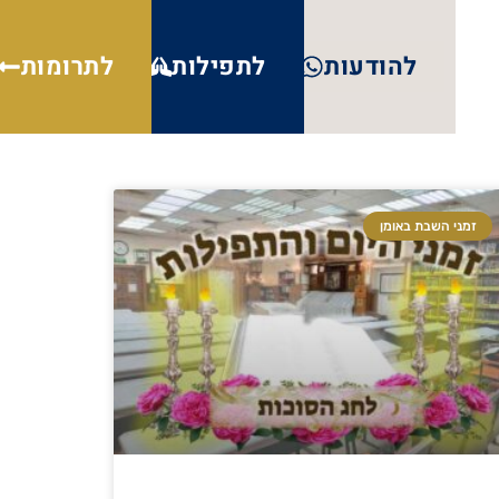
להודעות
לתפילות
לתרומות
זמני השבת באומן