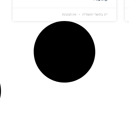
י״ג בתשרי תשפ״ה
אין תגובות