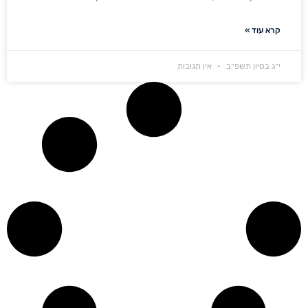
קרא עוד »
י״ג בסיון תשפ״ב
אין תגובות