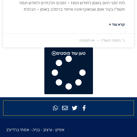
לוח זמני היום באומן לחודש תמוז – זמנים הלכתיים לחודש תמוז
תשפ"ו בעיר אומן שבאוקראינה איחוד ברסלב באומן – הנהלת
קרא עוד »
ב׳ בתמוז תשפ״ו
אין תגובות
טען עוד פוסטים
אפיון - עיצוב - בניה -
אסתי ברדיצ׳ב