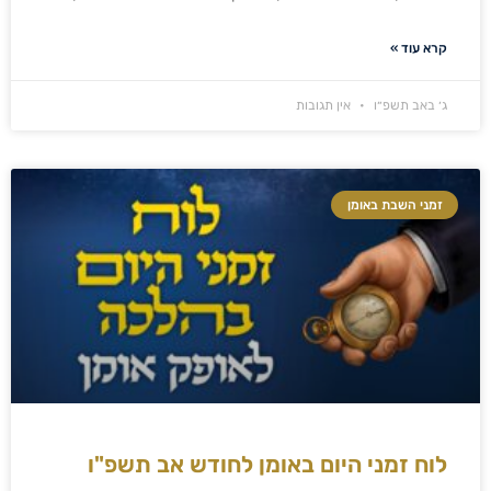
קרא עוד »
ג׳ באב תשפ״ו
אין תגובות
זמני השבת באומן
לוח זמני היום באומן לחודש אב תשפ"ו