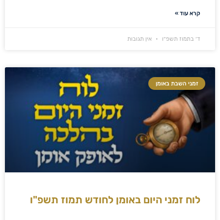
קרא עוד »
ד׳ בתמוז תשפ״ו
אין תגובות
זמני השבת באומן
לוח זמני היום באומן לחודש תמוז תשפ"ו