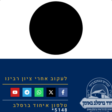
לעקוב אחרי ציון רבינו
טלפון איחוד ברסלב
5148*