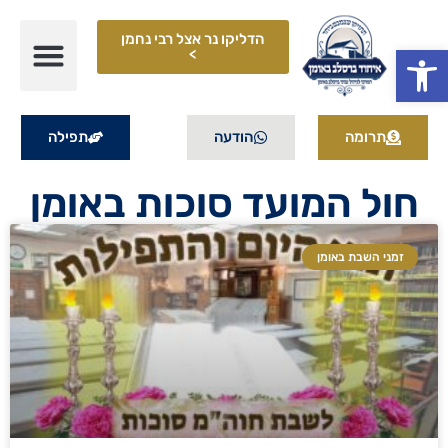
הדליקו נר אצל רבי נחמן
פתח סרגל נגישות
>
תרומה
הודעה
תפילה
חול המועד סוכות באומן
זמני השבת באומן