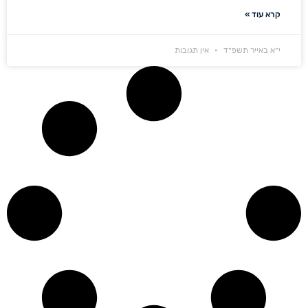
קרא עוד »
י״א באייר תשפ״ד
אין תגובות