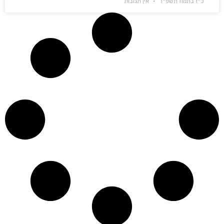
כ״ז בתמוז תשפ״ד
אין תגובות