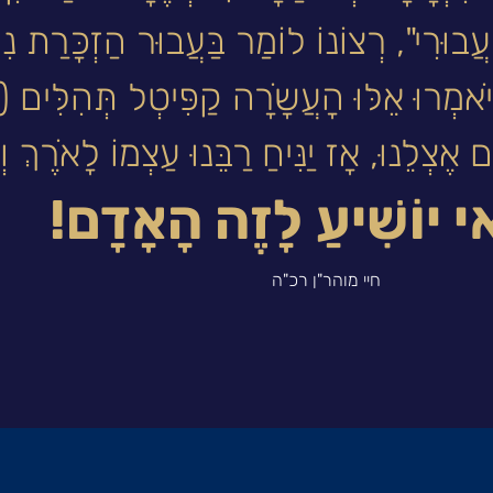
ֲבוּרִי", רְצוֹנוֹ לוֹמַר בַּעֲבוּר הַזְכָּרַת נִש
וְיֹאמְרוּ אֵלּוּ הָעֲשָֹרָה קַפִּיטְל תְּהִלִּים
צְלֵנוּ, אָז יַנִּיחַ רַבֵּנוּ עַצְמוֹ לָאֹרֶךְ ו
ַאי יוֹשִׁיעַ לָזֶה הָאָדָם!
חיי מוהר"ן רכ"ה