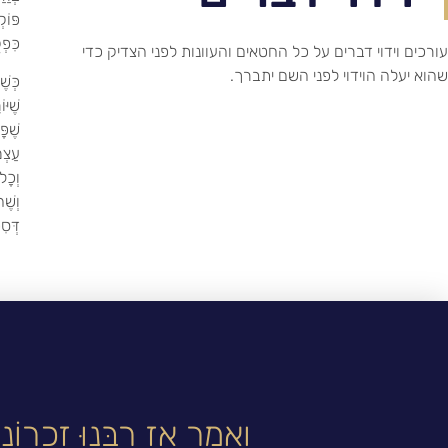
פּוֹק
כִּפְק
עורכים וידוי דברים על כל החטאים והעוונות לפני הצדיק כדי
שהוא יעלה הוידוי לפני השם יתברך.
כְּשׁ
שֶׁיּ
שֶׁפּ
עַצְמ
וְכָל
וְשֶׁה
דְּסִ
וְאָמַר אָז רַבֵּנוּ זִכְרוֹנוֹ