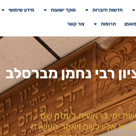
חדשות ודוברות
מוקד ישועות
מידע שימושי
מאומן
תרומות
צור קשר
ן רבי נחמן מברסלב
ֵּׁשֶׁת יְמֵי בְרֵאשִׁית לַעֲסֹק שָׁם
יָּבוֹא אֵלָיו לְשָׁם וְיֹאמַר הָעֲשָֹרָה