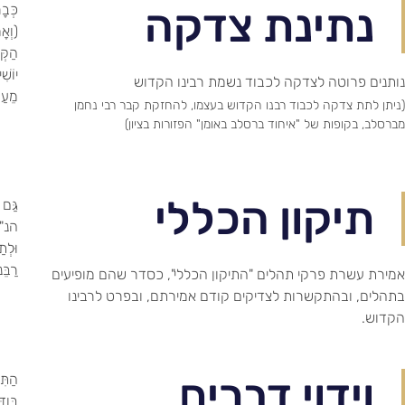
נתינת צדקה
כְּבָ
(וְאָ
הַקְּ
יוֹשׁ
נותנים פרוטה לצדקה לכבוד נשמת רבינו הקדוש
מֵעַת
(ניתן לתת צדקה לכבוד רבנו הקדוש בעצמו, להחזקת קבר רבי נחמן
מברסלב, בקופות של "איחוד ברסלב באומן" הפזורות בציון)
תיקון הכללי
גַּם 
הנ"ל 
וּלְת
רַבֵּ
אמירת עשרת פרקי תהלים "התיקון הכללי", כסדר שהם מופיעים
בתהלים, ובהתקשרות לצדיקים קודם אמירתם, ובפרט לרבינו
הקדוש.
וידוי דברים
הַתִּק
בְּוַ