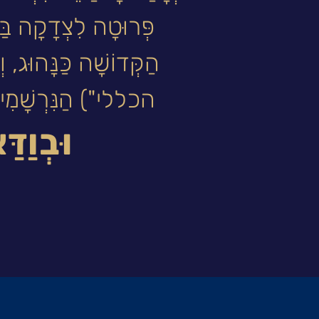
פְּרוּטָה לִצְדָקָה בַּע
הַקְּדוֹשָׁה כַּנָּהוּג, 
הכללי") הַנִּרְשָׁמִים אֶ
וּבְוַדּ