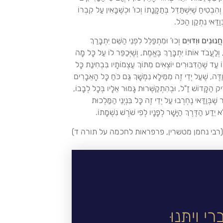
ִיחַ שֶׁיִּשְׁתַּדֵּל בְּתַקָּנָתוֹ וְכוּ' וּכְשֶׁבָּאִין עַל קִבְרוֹ
ְוַדַּאי נִתְקַן הַכֹּל.
ֲנוּנִים וּוִדּוּיִם
וְכוּ' וּמִתְפַּלֵּל לִפְנֵי הַשֵּׁם יִתְבָּרַךְ
ה, וְלַעֲבֹד אוֹתוֹ יִתְבָּרַךְ בֶּאֱמֶת, וְשֶׁיְּכַפֵּר לוֹ עַל כָּל מָה
בוֹ עַד שֶׁהַדִּבּוּרִים יוֹצְאִים מִתּוֹךְ עַצְמוֹתָיו בִּבְחִינַת כָּל
תְוַדֶּה, שֶׁעַל יְדֵי זֶה מִמֵּילָא נִמְשָׁךְ גַּם כֹּחַ כָּל הָאֵבָרִים
ק הַקָּדוֹשׁ זַ"ל, וּבְהִתְקַשְּׁרוּת גָּמוּר אֵלָיו בְּכָל לְבָבוֹ,
 שֶׁבְּוַדַּאי נֶחְרְבוּ עַל יְדֵי זֶה כָּל בִּנְיְנֵי הַמַּלְכוּת
א יֵדַע הַדֶּרֶךְ הַיָּשָׁר לְפָנָיו לְפִי שֹׁרֶשׁ נִשְׁמָתוֹ.
(רבי נחמן מטשרין, פרפראות לחכמה על תורה ד)
ִי וְיִתְּנוּ