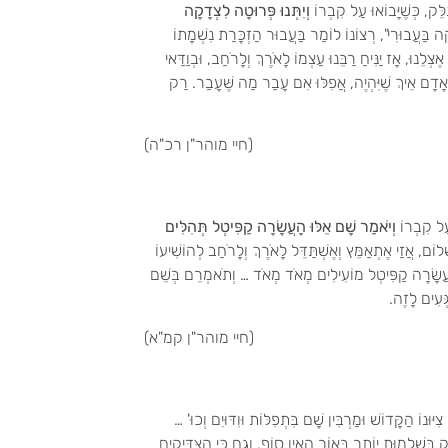
ַלֵּק, כְּשֶׁיָּבוֹאוּ עַל קִבְרוֹ
וְיִתְּנוּ פְּרוּטָה לִצְדָקָה
דָקָה בַּעֲבוּרִי", רְצוֹנוֹ לוֹמַר בַּעֲבוּר הַזְכָּרַת נִשְׁמָתוֹ
ֵנוּ, אָז יַנִּיחַ רַבֵּנוּ עַצְמוֹ לָאֹרֶךְ וְלָרֹחַב, וּבְוַדַּאי
הָאָדָם אֵיךְ שֶׁיִּהְיֶה, אֲפִלּוּ אִם עָבַר מַה שֶּׁעָבַר. רַק
(חיי מוהר"ן רכ"ה)
 עַל קִבְרוֹ
וְיֹאמַר שָׁם אֵלּוּ הָעֲשָׂרָה קַפִּיטְל תְּהִלִּים
וֹם, אֲזַי אֶתְאַמֵּץ וְאֶשְׁתַּדֵּל לָאֹרֶךְ וְלָרֹחַב לְהוֹשִׁיעוֹ
לּוּ הָעֲשָׂרָה קַפִּיטְל מוֹעִילִים מְאֹד מְאֹד … וְתֹאמְרֵם בְּשֵׁם
גְּעִים לָזֶה.
(חיי מוהר"ן קמ"א)
ִיּוּנוֹ הַקָּדוֹשׁ וּמַרְבִּין שָׁם בִּתְפִלּוֹת וּוִדּוּיִם וְכוּ' …
וּק בִּשְׁלֵמוּת יוֹתֵר בְּאוֹר הָאֵין סוֹף, וְגַם כִּי הַצַּדִּיקִים