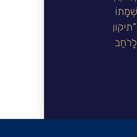
ְׁמָתוֹ
 ("תיקון
ְלָרֹחַב