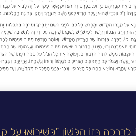
ְדִים אֶת קִבְרֵיהֶם כַּיָּדוּעַ, בִּפְרָט זֶה הַצַּדִּיק אֲשֶׁר פָּקַד עַל זֶה לָבוֹא עַל קִבְרוֹ וְהִבְט
ֻדָּתוֹ זַ"ל בִּכְדֵי שֶׁהוּא יַעֲלֶה הַוִּדּוּי לִפְנֵי הַשֵּׁם יִתְבָּרַךְ וִיתַקֵּן בְּחִינַת הַמַּלְכוּת, בּ
ֶבָּא עַל קִבְרוֹ הַקָּדוֹשׁ
וּמְפָרֵשׁ כָּל לִבּוֹ לִפְנֵי הַשֵּׁם יִתְבָּרַךְ וּמַרְבֶּה בִּתְפִלּוֹת וְתַח
וֹרֵהוּ הַדֶּרֶךְ הַנָּכוֹן וְהַיָּשָׁר לְפִי שֹׁרֶשׁ נִשְׁמָתוֹ שֶׁיִּזְכֶּה עַל יְדֵי זֶה לִתְשׁוּבָה שְׁלֵמָ
ָגַם וְכוּ', בִּפְרָט בִּזְכוּתוֹ שֶׁל הַצַּדִּיק הַקָּדוֹשׁ, וְאוֹמֵר הַוִּדּוּיִם מִתּוֹךְ פְּנִימִיּוּת לְבָ
וֹתַי תֹּאמַרְנָה וְכוּ', הַיְנוּ שֶׁהַדִּבּוּרִים יוֹצְאִים מִתּוֹךְ פְּנִימִיּוּתוֹ וְעַצְמוֹתָיו שֶׁל הַמִּ
 הָעֲצָמוֹת מַמָּשׁ לְתוֹךְ הַדִּבּוּרִים, וְעוֹשֶׂה אֶת כָּל הנ"ל עַל סְמַךְ דַּעְתּוֹ שֶׁל הַצַּדִּי
וּא יַעֲשֶׂה וְיִגְמֹר כָּל הַתִּקּוּנִים הַצְּרִיכִים לְנַפְשׁוֹ וְרוּחוֹ וְנִשְׁמָתוֹ, אֲזַי יַאֲמִין בְּבֵרוּר
טְרָא אָחֳרָא וְהוֹצִיא מֵהֶם כָּל הַצֵּרוּפִין וְנִבְנוּ בִּנְיְנֵי הַמַּלְכוּת דִּקְדֻשָּׁה, וְאָז מִמֵּילָ
 לִבְרָכָה בְּזוֹ הַלָּשׁוֹן "כְּשֶׁיָּבוֹאוּ עַל קִבְר