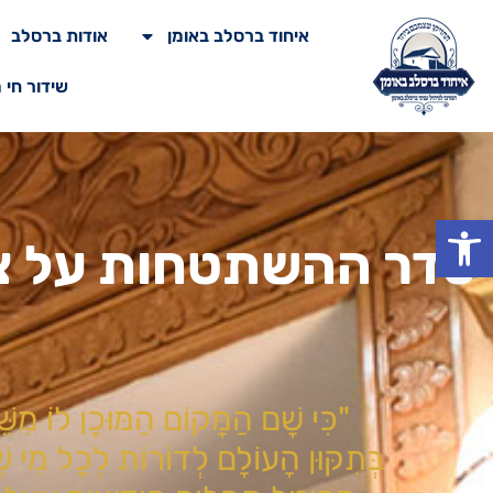
איחוד ברסלב באומן
אודות ברסלב
שידור חי 
פתח סרגל נגישות
סדר ההשתטחות על ציו
"כִּי שָׁם הַמָּקוֹם הַמּוּכָן לוֹ מִש
בְּתִקּוּן הָעוֹלָם לְדוֹרוֹת לְכָל מִי שֶׁ