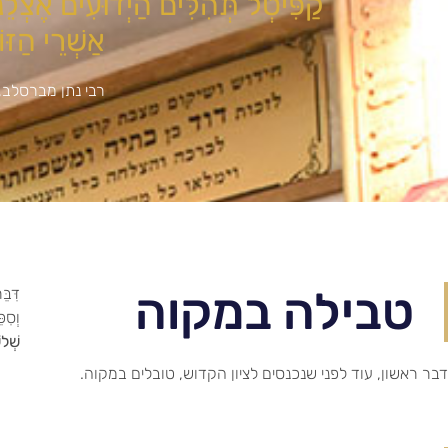
קַפִּיטְל תְּהִלִּים הַיְדוּעִים אֶצְלֵנוּ
אַשְׁרֵי הַזּ
רבי נתן מברסלב, 
טבילה במקוה
דִּבּ
וְסִפ
שְׁלש
דבר ראשון, עוד לפני שנכנסים לציון הקדוש, טובלים במקוה.