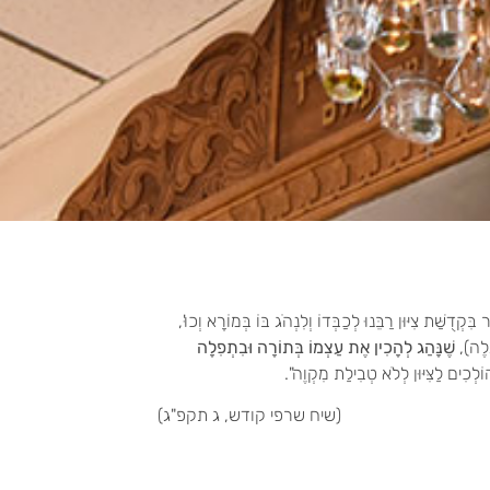
ַׁת צִיּוּן רַבֵּנוּ לְכַבְּדוֹ וְלִנְהֹג בּוֹ בְּמוֹרָא וְכוּ',
גְלֶה),
שֶׁנָּהַג לְהָכִין אֶת עַצְמוֹ בְּתוֹרָה וּבִתְפִלָה
ֹלְכִים לַצִּיּוּן לְלֹא טְבִילַת מִקְוֶה".
(שיח שרפי קודש, ג תקפ"ג)