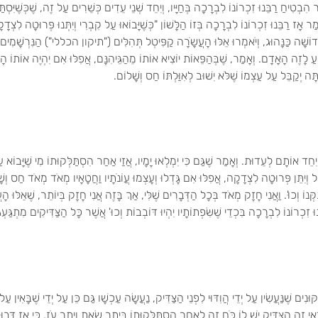
ר הִבְטִיחַ רַבֵּנוּ זִכְרוֹנוֹ לִבְרָכָה בְּחַיָּיו, וְיִחֵד שְׁנֵי עֵדִים כְּשֵׁרִים עַל זֶה, שֶׁכְּשֶׁיִּסְתּ
מַר אָז רַבֵּנוּ זִכְרוֹנוֹ לִבְרָכָה בְּזוֹ הַלָּשׁוֹן "כְּשֶׁיָּבוֹאוּ עַל קִבְרִי וְיִתְּנוּ פְּרוּטָה לִצְ
דוֹשָׁה כַּנָּהוּג, וְיֹאמְרוּ אֵלּוּ הָעֲשָֹרָה קַפִּיטְל תְּהִלִּים ("תיקון הכללי") הַנִּרְשָׁמִים אֶצְל
ִיעַ לָזֶה הָאָדָם. וְאָמַר, שֶׁבְּהַפֵּאוֹת יוֹצִיא אוֹתוֹ מֵהַגֵּיהִנָּם, אֲפִלּוּ אִם יִהְיֶה אוֹתוֹ 
ָּה יְקַבֵּל עַל עַצְמוֹ שֶׁלֹּא יִשׁוּב לְאִוַּלְתּוֹ חַס וְשָׁלוֹם.
יִחֵד אוֹתָם לְעֵדוּת. וְאָמַר שֶׁגַּם כִּי יִמְלְאוּ יָמָיו, אֲזַי אַחַר הִסְתַּלְּקוּתוֹ מִי שֶׁיָּבוֹא
וְיִתֵּן פְּרוּטָה לִצְדָקָה, אֲפִלּוּ אִם גָּדְלוּ וְעָצְמוּ עֲוֹנֹתָיו וַחֲטָאָיו מְאֹד מְאֹד חַס וְשָׁל
ַקְּנוֹ וְכוּ'. וַאֲנִי חָזָק מְאֹד בְּכָל הַדְּבָרִים שֶׁלִּי, אַךְ בָּזֶה אֲנִי חָזָק בְּיוֹתֵר, שֶׁאֵ
נוּ זִכְרוֹנוֹ לִבְרָכָה בִּכְדֵי שֶׁשִּׂפְתוֹתָיו יִהְיוּ דּוֹבְבוֹת וְכוּ' אֲשֶׁר כָּל הַצַּדִּיקִים מִתְגַּעְ
ּוּנִים שֶׁנַּעֲשִׂין עַל יְדֵי הֲוִדּוּי לִפְנֵי הַצַּדִּיק, נַעֲשָׂה עַכְשָׁו גַּם כֵּן עַל יְדֵי שֶׁבָּאִין עַל צ
דַּאי זֶה הַצַּדִּיק יֵשׁ לוֹ כֹּחַ זֶה לְאַחַר הִסְתַּלְּקוּתוֹ בְּיֶתֶר שְׂאֵת וְיֶתֶר עֹז, כִּי אָז דָּב