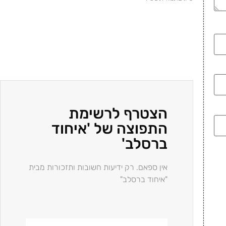
הצטרף לרשימת
התפוצה של 'איחוד
ברסלב'
אין ספאם. רק ידיעות חשובות ותזכורות מבית
"איחוד ברסלב"