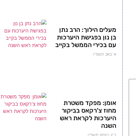
מעלים הילוך: הרב נתן
בן נון בפגישת היערכות
עם בכירי הממשל בקייב
א׳ באב תשפ״ו
אומן: מפקד משטרת
מחוז צ'רקאס בביקור
היערכות לקראת ראש
השנה
כ״ג בתמוז תשפ״ו