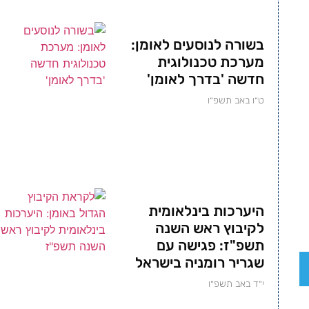
בשורה לנוסעים לאומן:
מערכת טכנולוגית
חדשה 'בדרך לאומן'
ט״ו באב תשפ״ו
היערכות בינלאומית
לקיבוץ ראש השנה
תשפ"ז: פגישה עם
שגריר רומניה בישראל
י״ד באב תשפ״ו