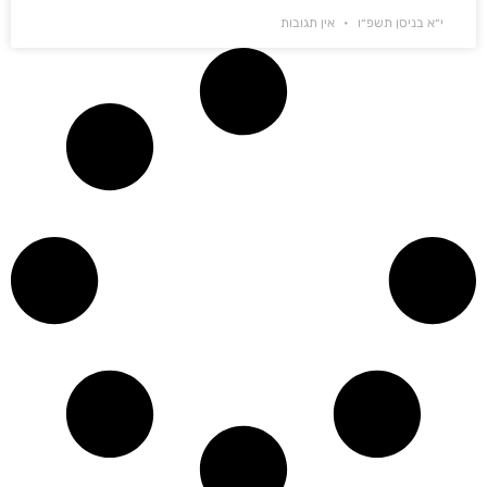
י״א בניסן תשפ״ו
אין תגובות