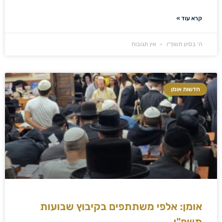
קרא עוד »
ה׳ בסיון תשפ״ו
אין תגובות
חדשות אומן
אומן: אלפי משתתפים בקיבוץ שבועות
תשפ"ו