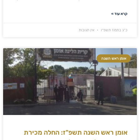
קרא עוד »
כ״ג בתמוז תשפ״ו
אין תגובות
אומן ראש השנה
אומן ראש השנה תשפ"ז: החלה מכירת