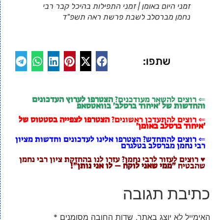
זמני היום באומן | זמני התפילות בהיכל קבר רבי
נחמן מברסלב לשבת פרשת ראה תשפ"ד
שתפו:
⇐ רוצים להשאר מעודכנים?
הצטרפו לערוץ העדכונים
והחדשות של 'איחוד ברסלב' בוואטסאפ
⇐ רוצים להתעדכן ראשונים?
הצטרפו לצפייה בסטטוס של
'איחוד ברסלב באומן'
⇐ רוצים להתחדש? הצטרפו אלינו לעדכונים וחדשות מציון
רבי נחמן מברסלב בטלגרם
♥ רוצים לעזור לרבי נחמן? עזרו לנו בהחזקת ציון רבי נחמן
שהבטיח
"ממי שאני לוקח – לו אני נותן"!
כתיבת תגובה
האימייל לא יוצג באתר.
שדות החובה מסומנים
*