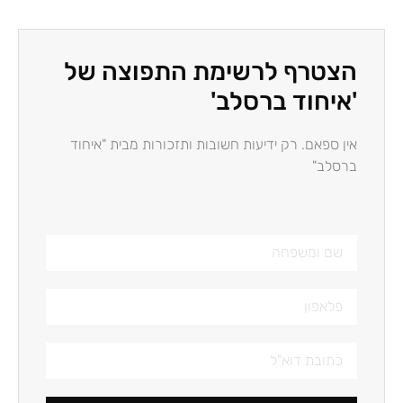
הצטרף לרשימת התפוצה של
'איחוד ברסלב'
אין ספאם. רק ידיעות חשובות ותזכורות מבית "איחוד
ברסלב"