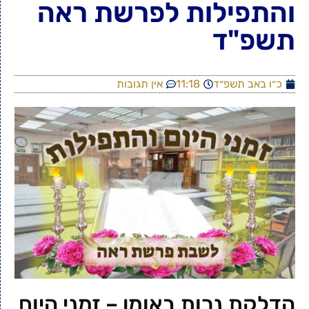
והתפילות לפרשת ראה
תשפ"ד
כ״ו באב תשפ״ד
11:18
אין תגובות
הדלקת נרות באומן – זמני היום