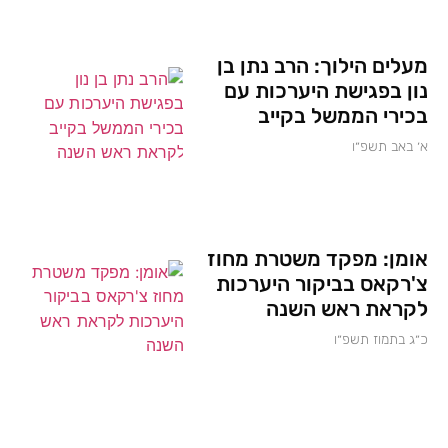
מעלים הילוך: הרב נתן בן
נון בפגישת היערכות עם
בכירי הממשל בקייב
א׳ באב תשפ״ו
אומן: מפקד משטרת מחוז
צ'רקאס בביקור היערכות
לקראת ראש השנה
כ״ג בתמוז תשפ״ו