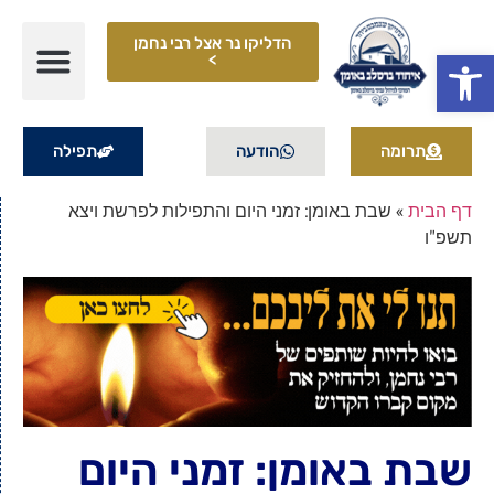
הדליקו נר אצל רבי נחמן
פתח סרגל נגישות
>
תרומה
הודעה
תפילה
דף הבית
»
שבת באומן: זמני היום והתפילות לפרשת ויצא
תשפ"ו
שבת באומן: זמני היום