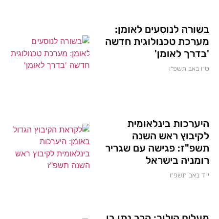
בשורה לנוסעים לאומן:
מערכת טכנולוגית חדשה
'בדרך לאומן'
ט״ו באב תשפ״ו
היערכות בינלאומית
לקיבוץ ראש השנה
תשפ"ז: פגישה עם שגריר
רומניה בישראל
י״ד באב תשפ״ו
מעלים הילוך: הרב נתן בן