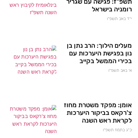
תשפ"ז: פגישה עם שגריר
רומניה בישראל
י״ד באב תשפ״ו
מעלים הילוך: הרב נתן בן
נון בפגישת היערכות עם
בכירי הממשל בקייב
א׳ באב תשפ״ו
אומן: מפקד משטרת מחוז
צ'רקאס בביקור היערכות
לקראת ראש השנה
כ״ג בתמוז תשפ״ו