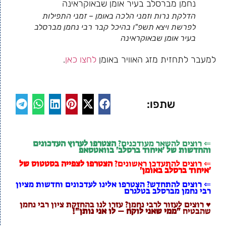
הדלקת נרות וזמני הלכה באומן – זמני התפילות
לפרשת ויצא תשפ"ו בהיכל קבר רבי נחמן מברסלב
בעיר אומן שבאוקראינה
למעבר לתחזית מזג האוויר באומן
לחצו כאן
.
שתפו:
⇐ רוצים להשאר מעודכנים?
הצטרפו לערוץ העדכונים
והחדשות של 'איחוד ברסלב' בוואטסאפ
⇐ רוצים להתעדכן ראשונים?
הצטרפו לצפייה בסטטוס של
'איחוד ברסלב באומן'
⇐ רוצים להתחדש? הצטרפו אלינו לעדכונים וחדשות מציון
רבי נחמן מברסלב בטלגרם
♥ רוצים לעזור לרבי נחמן? עזרו לנו בהחזקת ציון רבי נחמן
שהבטיח
"ממי שאני לוקח – לו אני נותן"!