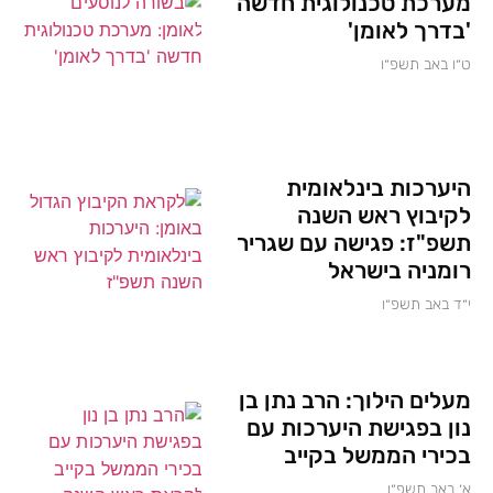
מערכת טכנולוגית חדשה
'בדרך לאומן'
ט״ו באב תשפ״ו
היערכות בינלאומית
לקיבוץ ראש השנה
תשפ"ז: פגישה עם שגריר
רומניה בישראל
י״ד באב תשפ״ו
מעלים הילוך: הרב נתן בן
נון בפגישת היערכות עם
בכירי הממשל בקייב
א׳ באב תשפ״ו