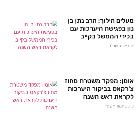
מעלים הילוך: הרב נתן בן
נון בפגישת היערכות עם
בכירי הממשל בקייב
א׳ באב תשפ״ו
אומן: מפקד משטרת מחוז
צ'רקאס בביקור היערכות
לקראת ראש השנה
כ״ג בתמוז תשפ״ו