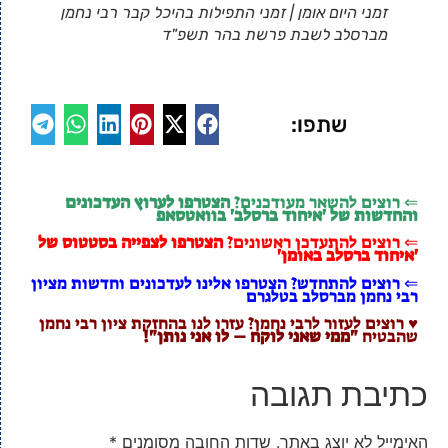
זמני היום אומן | זמני התפילות בהיכל קבר רבי נחמן
מברסלב לשבת פרשת בהר תשפ"ד
שתפו:
⇐ רוצים להשאר מעודכנים?
הצטרפו לערוץ העדכונים
והחדשות של 'איחוד ברסלב' בוואטסאפ
⇐ רוצים להתעדכן ראשונים?
הצטרפו לצפייה בסטטוס של
'איחוד ברסלב באומן'
⇐ רוצים להתחדש? הצטרפו אלינו לעדכונים וחדשות מציון
רבי נחמן מברסלב בטלגרם
♥ רוצים לעזור לרבי נחמן? עזרו לנו בהחזקת ציון רבי נחמן
שהבטיח
"ממי שאני לוקח – לו אני נותן"!
כתיבת תגובה
האימייל לא יוצג באתר.
שדות החובה מסומנים
*