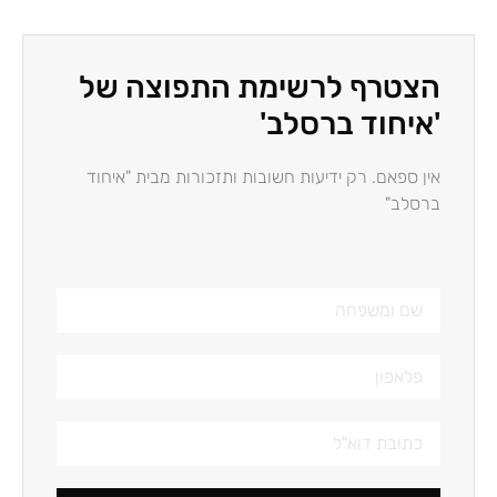
הצטרף לרשימת התפוצה של
'איחוד ברסלב'
אין ספאם. רק ידיעות חשובות ותזכורות מבית "איחוד
ברסלב"