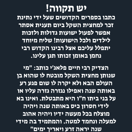
יש תקווה!
כתבו בספרים הקדושים שעל ידי נתינת
זכר למחצית השקל ביום תענית אסתר
אפשר לפעול ישועות גדולות ולזכות
לילדים ולכל הישועות! שליח מיוחד
יתפלל עליכם אצל רבינו הקדוש רבי
נחמן באומן זכותו תגן עלינו.
הצדיק רבי חיים פלאג'י כותב: "מי
שנותן מחצית השקל מובטח לו שהוא בן
העולם הבא ולא יקרה לו שום פגע רע
באותה שנה ואפילו נגזרה גזרה עליו או
על בני ביתו ח"ו היא מתבטלת. ואינו בא
לידי חסרון כיס באותה שנה ויהיה
מוצלח בכל מעשה ידיו ויהיה אהוב
למעלה ונחמד למטה. והמתמיד בה מידי
שנה יראה זרע ויאריך ימים"