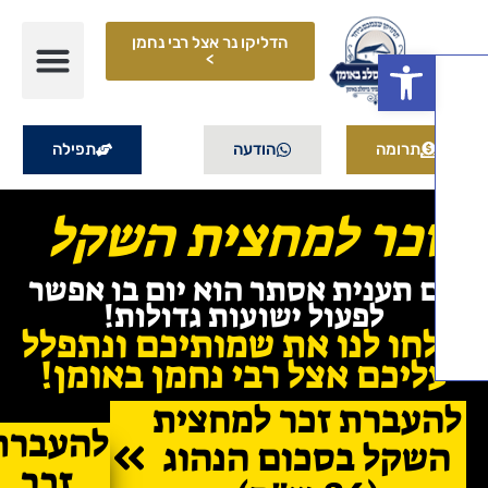
הדליקו נר אצל רבי נחמן
פתח סרגל נגישות
>
תרומה
הודעה
תפילה
כר למחצית השקל
ם תענית אסתר הוא יום בו אפשר
לפעול ישועות גדולות!
חו לנו את שמותיכם ונתפלל
ליכם אצל רבי נחמן באומן!
עברת זכר למחצית
להעברת
שקל בסכום הנהוג
זכר