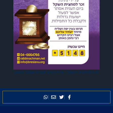
זכר למחצית השקל - פדיון נפש תענית אסתר באומן