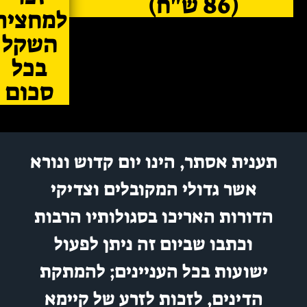
(86 ש"ח)
למחצית
השקל
בכל
סכום
ענית אסתר, הינו יום קדוש ונורא
אשר גדולי המקובלים וצדיקי
הדורות האריכו בסגולותיו הרבות
וכתבו שביום זה ניתן לפעול
ישועות בכל העניינים; להמתקת
הדינים, לזכות לזרע של קיימא