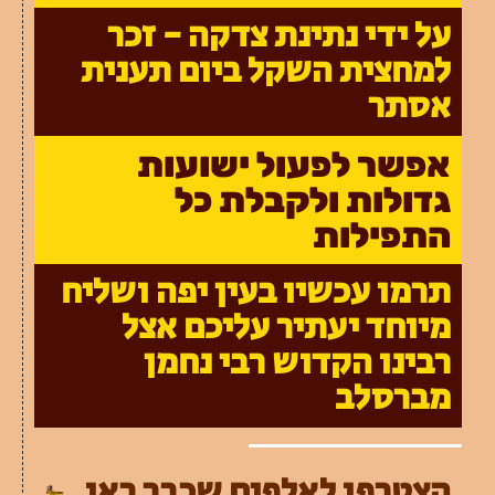
על ידי נתינת צדקה - זכר
למחצית השקל ביום תענית
אסתר
אפשר לפעול ישועות
גדולות ולקבלת כל
התפילות
תרמו עכשיו בעין יפה ושליח
מיוחד יעתיר עליכם אצל
רבינו הקדוש רבי נחמן
מברסלב
הצטרפו לאלפים שכבר ראו