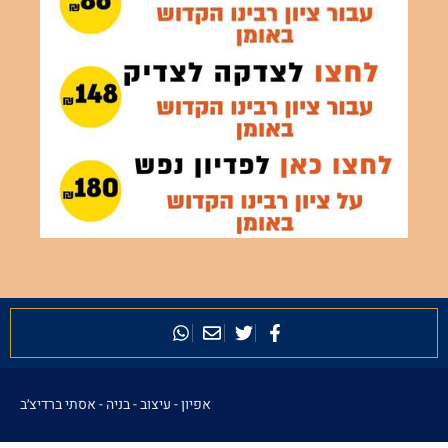
אפיון - עיצוב - בניה -
אסתי ברדיצ׳ב